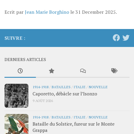
Ecrit par
Jean Marie Borghino
le
31 December 2025
.
SUIVRE :
DERNIERS ARTICLES
1914-1918
/
BATAILLES
/
ITALIE
/
NOUVELLE
Caporetto, débâcle sur l’Isonzo
9 AOÛT 2026
1914-1918
/
BATAILLES
/
ITALIE
/
NOUVELLE
Bataille du Solstice, fureur sur le Monte
Grappa