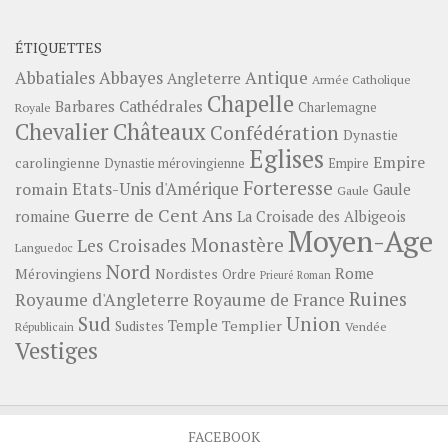
ÉTIQUETTES
Abbayes
Antique
Abbatiales
Angleterre
Armée Catholique
Chapelle
Barbares
Cathédrales
Charlemagne
Royale
Châteaux
Chevalier
Confédération
Dynastie
Eglises
Empire
carolingienne
Dynastie mérovingienne
Empire
Forteresse
romain
Etats-Unis d'Amérique
Gaule
Gaule
Guerre de Cent Ans
romaine
La Croisade des Albigeois
Moyen-Age
Monastère
Les Croisades
Languedoc
Nord
Rome
Mérovingiens
Nordistes
Ordre
Prieuré
Roman
Ruines
Royaume d'Angleterre
Royaume de France
Sud
Union
Temple
Templier
Sudistes
Vendée
Républicain
Vestiges
FACEBOOK