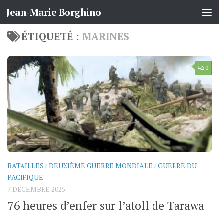
Jean-Marie Borghino
Skip to content
ÉTIQUETÉ :
MARINES
0
BATAILLES
/
DEUXIÈME GUERRE MONDIALE
/
GUERRE DU
PACIFIQUE
7 DÉCEMBRE 2025
76 heures d’enfer sur l’atoll de Tarawa