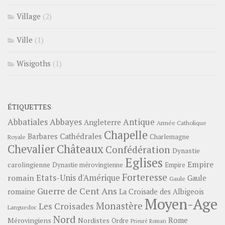
Village
(2)
Ville
(1)
Wisigoths
(1)
ÉTIQUETTES
Abbayes
Antique
Abbatiales
Angleterre
Armée Catholique
Chapelle
Barbares
Cathédrales
Charlemagne
Royale
Châteaux
Chevalier
Confédération
Dynastie
Eglises
Empire
carolingienne
Dynastie mérovingienne
Empire
Forteresse
romain
Etats-Unis d'Amérique
Gaule
Gaule
Guerre de Cent Ans
romaine
La Croisade des Albigeois
Moyen-Age
Monastère
Les Croisades
Languedoc
Nord
Rome
Mérovingiens
Nordistes
Ordre
Prieuré
Roman