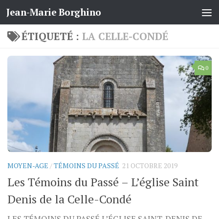
Jean-Marie Borghino
Skip to content
ÉTIQUETÉ :
LA CELLE-CONDÉ
0
MOYEN-AGE
/
TÉMOINS DU PASSÉ
21 OCTOBRE 2019
Les Témoins du Passé – L’église Saint
Denis de la Celle-Condé