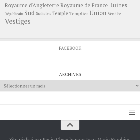
Ruines
Royaume d'Angleterre
Royaume de France
Sud
Union
Temple
Templier
Sudistes
Vendée
Républicain
Vestiges
FACEBOOK
ARCHIVES
Archives
Site réalisé par Kevin Cheucle pour Jean-Marie Borghino