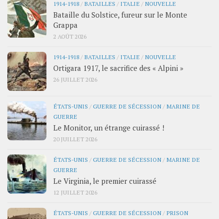
1914-1918
/
BATAILLES
/
ITALIE
/
NOUVELLE
Bataille du Solstice, fureur sur le Monte
Grappa
2 AOÛT 2026
1914-1918
/
BATAILLES
/
ITALIE
/
NOUVELLE
Ortigara 1917, le sacrifice des « Alpini »
26 JUILLET 2026
ÉTATS-UNIS
/
GUERRE DE SÉCESSION
/
MARINE DE
GUERRE
Le Monitor, un étrange cuirassé !
20 JUILLET 2026
ÉTATS-UNIS
/
GUERRE DE SÉCESSION
/
MARINE DE
GUERRE
Le Virginia, le premier cuirassé
12 JUILLET 2026
ÉTATS-UNIS
/
GUERRE DE SÉCESSION
/
PRISON