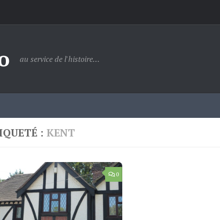
o
au service de l'histoire…
IQUETÉ :
KENT
0