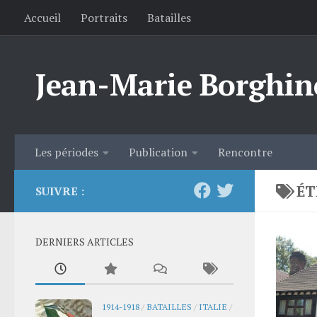
Accueil
Portraits
Batailles
Skip to content
Jean-Marie Borghin
Les périodes
Publication
Rencontre
ÉT
SUIVRE :
DERNIERS ARTICLES
1914-1918
/
BATAILLES
/
ITALIE
/