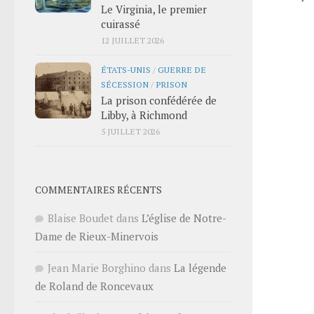
Le Virginia, le premier
cuirassé
12 JUILLET 2026
ÉTATS-UNIS
/
GUERRE DE
SÉCESSION
/
PRISON
La prison confédérée de
Libby, à Richmond
5 JUILLET 2026
COMMENTAIRES RÉCENTS
Blaise Boudet
dans
L’église de Notre-
Dame de Rieux-Minervois
Jean Marie Borghino
dans
La légende
de Roland de Roncevaux