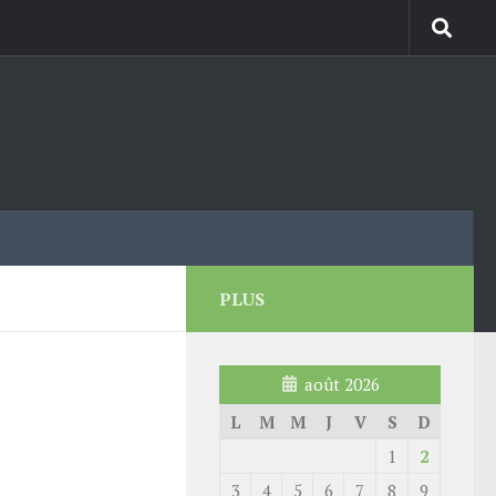
PLUS
août 2026
L
M
M
J
V
S
D
1
2
3
4
5
6
7
8
9