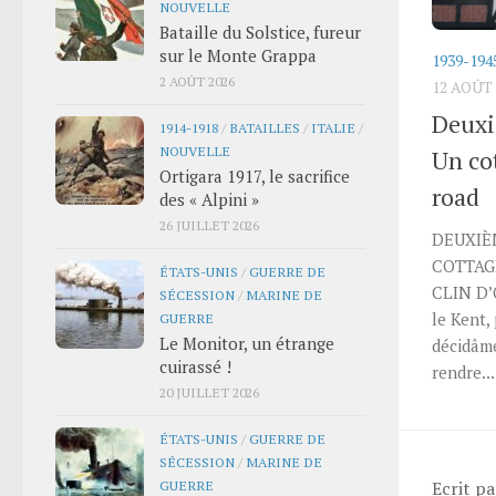
NOUVELLE
Bataille du Solstice, fureur
sur le Monte Grappa
1939-194
2 AOÛT 2026
12 AOÛT 
Deuxi
1914-1918
/
BATAILLES
/
ITALIE
/
NOUVELLE
Un co
Ortigara 1917, le sacrifice
road
des « Alpini »
26 JUILLET 2026
DEUXIÈ
COTTAG
ÉTATS-UNIS
/
GUERRE DE
CLIN D’
SÉCESSION
/
MARINE DE
le Kent,
GUERRE
Le Monitor, un étrange
décidâm
cuirassé !
rendre...
20 JUILLET 2026
ÉTATS-UNIS
/
GUERRE DE
SÉCESSION
/
MARINE DE
GUERRE
Ecrit p