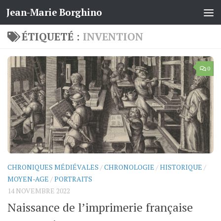
Jean-Marie Borghino
Skip to content
ÉTIQUETÉ :
INVENTION
0
CHRONIQUES MÉDIÉVALES
/
CHRONOLOGIE
/
HISTORIQUE
/
MOYEN-AGE
/
PORTRAITS
14 NOVEMBRE 2022
Naissance de l’imprimerie française