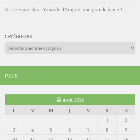
cazenave
dans
Yolande d’Aragon, une grande dame !
CATÉGORIES
Catégories
PLUS
août 2026
L
M
M
J
V
S
D
1
2
3
4
5
6
7
8
9
10
11
12
13
14
15
16