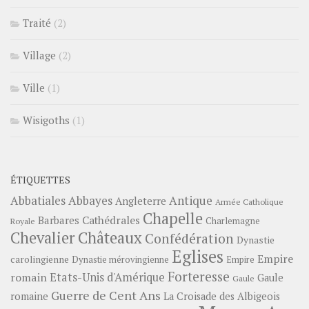
Traité
(2)
Village
(2)
Ville
(1)
Wisigoths
(1)
ÉTIQUETTES
Abbayes
Antique
Abbatiales
Angleterre
Armée Catholique
Chapelle
Barbares
Cathédrales
Charlemagne
Royale
Châteaux
Chevalier
Confédération
Dynastie
Eglises
Empire
carolingienne
Dynastie mérovingienne
Empire
Forteresse
romain
Etats-Unis d'Amérique
Gaule
Gaule
Guerre de Cent Ans
romaine
La Croisade des Albigeois