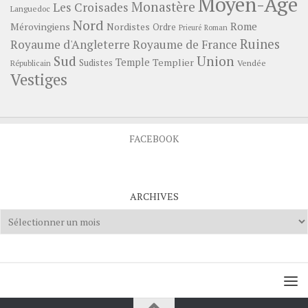
Moyen-Age
Monastère
Les Croisades
Languedoc
Nord
Rome
Mérovingiens
Nordistes
Ordre
Prieuré
Roman
Ruines
Royaume d'Angleterre
Royaume de France
Sud
Union
Temple
Templier
Sudistes
Vendée
Républicain
Vestiges
FACEBOOK
ARCHIVES
Archives