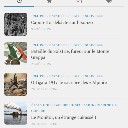
1914-1918
/
BATAILLES
/
ITALIE
/
NOUVELLE
Caporetto, débâcle sur l’Isonzo
9 AOÛT 2026
1914-1918
/
BATAILLES
/
ITALIE
/
NOUVELLE
Bataille du Solstice, fureur sur le Monte
Grappa
2 AOÛT 2026
1914-1918
/
BATAILLES
/
ITALIE
/
NOUVELLE
Ortigara 1917, le sacrifice des « Alpini »
26 JUILLET 2026
ÉTATS-UNIS
/
GUERRE DE SÉCESSION
/
MARINE DE
GUERRE
Le Monitor, un étrange cuirassé !
20 JUILLET 2026