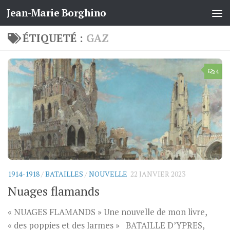
Jean-Marie Borghino
Skip to content
ÉTIQUETÉ :
GAZ
4
1914-1918
/
BATAILLES
/
NOUVELLE
22 JANVIER 2023
Nuages flamands
« NUAGES FLAMANDS » Une nouvelle de mon livre,
« des poppies et des larmes » BATAILLE D’YPRES,