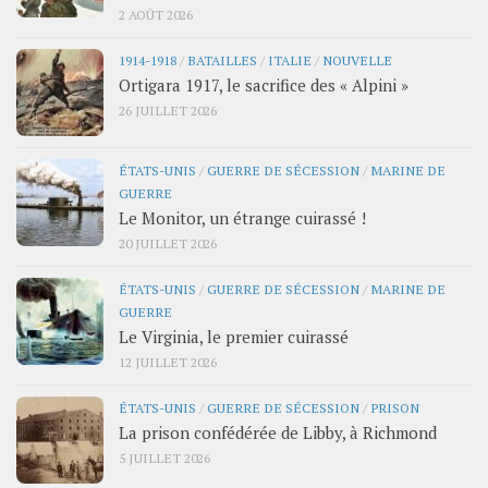
2 AOÛT 2026
1914-1918
/
BATAILLES
/
ITALIE
/
NOUVELLE
Ortigara 1917, le sacrifice des « Alpini »
26 JUILLET 2026
ÉTATS-UNIS
/
GUERRE DE SÉCESSION
/
MARINE DE
GUERRE
Le Monitor, un étrange cuirassé !
20 JUILLET 2026
ÉTATS-UNIS
/
GUERRE DE SÉCESSION
/
MARINE DE
GUERRE
Le Virginia, le premier cuirassé
12 JUILLET 2026
ÉTATS-UNIS
/
GUERRE DE SÉCESSION
/
PRISON
La prison confédérée de Libby, à Richmond
5 JUILLET 2026