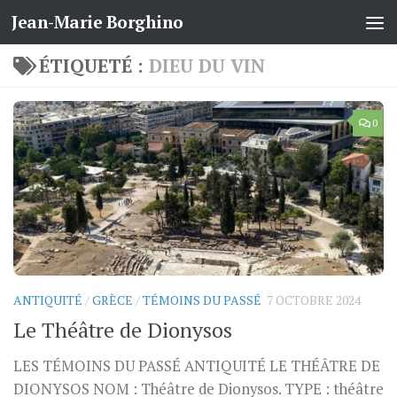
Jean-Marie Borghino
Skip to content
ÉTIQUETÉ :
DIEU DU VIN
0
ANTIQUITÉ
/
GRÈCE
/
TÉMOINS DU PASSÉ
7 OCTOBRE 2024
Le Théâtre de Dionysos
LES TÉMOINS DU PASSÉ ANTIQUITÉ LE THÉÂTRE DE
DIONYSOS NOM : Théâtre de Dionysos. TYPE : théâtre