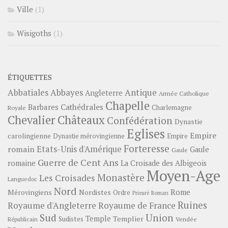
Ville
(1)
Wisigoths
(1)
ÉTIQUETTES
Abbayes
Antique
Abbatiales
Angleterre
Armée Catholique
Chapelle
Barbares
Cathédrales
Charlemagne
Royale
Châteaux
Chevalier
Confédération
Dynastie
Eglises
Empire
carolingienne
Dynastie mérovingienne
Empire
Forteresse
romain
Etats-Unis d'Amérique
Gaule
Gaule
Guerre de Cent Ans
romaine
La Croisade des Albigeois
Moyen-Age
Monastère
Les Croisades
Languedoc
Nord
Rome
Mérovingiens
Nordistes
Ordre
Prieuré
Roman
Ruines
Royaume d'Angleterre
Royaume de France
Sud
Union
Temple
Templier
Sudistes
Vendée
Républicain