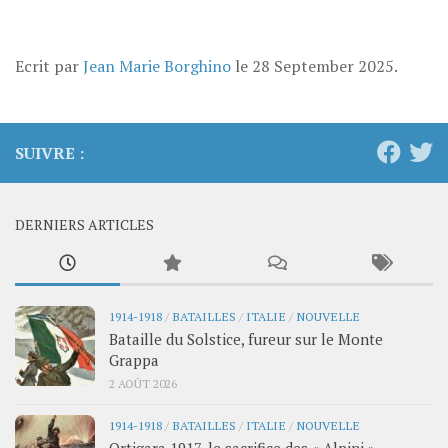
Ecrit par
Jean Marie Borghino
le
28 September 2025
.
SUIVRE :
DERNIERS ARTICLES
1914-1918
/
BATAILLES
/
ITALIE
/
NOUVELLE
Bataille du Solstice, fureur sur le Monte
Grappa
2 AOÛT 2026
1914-1918
/
BATAILLES
/
ITALIE
/
NOUVELLE
Ortigara 1917, le sacrifice des « Alpini »