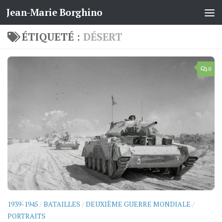
Jean-Marie Borghino
Skip to content
ÉTIQUETÉ :
DÉSERT
0
1939-1945
/
BATAILLES
/
DEUXIÈME GUERRE MONDIALE
/
PORTRAITS