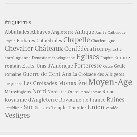
ÉTIQUETTES
Abbayes
Antique
Abbatiales
Angleterre
Armée Catholique
Chapelle
Barbares
Cathédrales
Charlemagne
Royale
Châteaux
Chevalier
Confédération
Dynastie
Eglises
Empire
carolingienne
Dynastie mérovingienne
Empire
Forteresse
romain
Etats-Unis d'Amérique
Gaule
Gaule
Guerre de Cent Ans
romaine
La Croisade des Albigeois
Moyen-Age
Monastère
Les Croisades
Languedoc
Nord
Rome
Mérovingiens
Nordistes
Ordre
Prieuré
Roman
Ruines
Royaume d'Angleterre
Royaume de France
Sud
Union
Temple
Templier
Sudistes
Vendée
Républicain
Vestiges