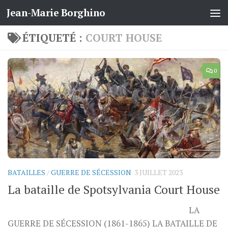
Jean-Marie Borghino
Skip to content
ÉTIQUETÉ :
COURT HOUSE
0
BATAILLES
/
GUERRE DE SÉCESSION
3 JUILLET 2023
La bataille de Spotsylvania Court House
LA
GUERRE DE SÉCESSION (1861-1865) LA BATAILLE DE