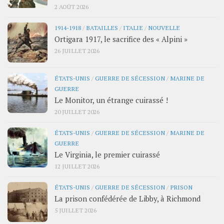
2 AOÛT 2026
1914-1918
/
BATAILLES
/
ITALIE
/
NOUVELLE
Ortigara 1917, le sacrifice des « Alpini »
26 JUILLET 2026
ÉTATS-UNIS
/
GUERRE DE SÉCESSION
/
MARINE DE
GUERRE
Le Monitor, un étrange cuirassé !
20 JUILLET 2026
ÉTATS-UNIS
/
GUERRE DE SÉCESSION
/
MARINE DE
GUERRE
Le Virginia, le premier cuirassé
12 JUILLET 2026
ÉTATS-UNIS
/
GUERRE DE SÉCESSION
/
PRISON
La prison confédérée de Libby, à Richmond
5 JUILLET 2026