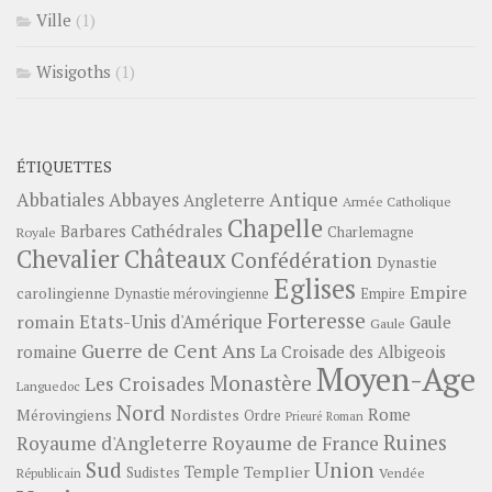
Ville
(1)
Wisigoths
(1)
ÉTIQUETTES
Abbayes
Antique
Abbatiales
Angleterre
Armée Catholique
Chapelle
Barbares
Cathédrales
Charlemagne
Royale
Châteaux
Chevalier
Confédération
Dynastie
Eglises
Empire
carolingienne
Dynastie mérovingienne
Empire
Forteresse
romain
Etats-Unis d'Amérique
Gaule
Gaule
Guerre de Cent Ans
romaine
La Croisade des Albigeois
Moyen-Age
Monastère
Les Croisades
Languedoc
Nord
Rome
Mérovingiens
Nordistes
Ordre
Prieuré
Roman
Ruines
Royaume d'Angleterre
Royaume de France
Sud
Union
Temple
Templier
Sudistes
Vendée
Républicain