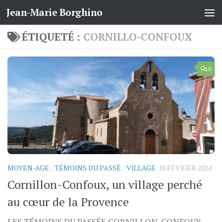
Jean-Marie Borghino
Skip to content
ÉTIQUETÉ :
CORNILLO-CONFOUX
0
MOYEN-AGE
/
TÉMOINS DU PASSÉ
/
VILLAGE
18 FÉVRIER 2024
Cornillon-Confoux, un village perché
au cœur de la Provence