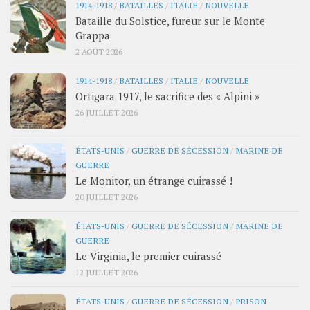
1914-1918
/
BATAILLES
/
ITALIE
/
NOUVELLE
Bataille du Solstice, fureur sur le Monte
Grappa
2 AOÛT 2026
1914-1918
/
BATAILLES
/
ITALIE
/
NOUVELLE
Ortigara 1917, le sacrifice des « Alpini »
26 JUILLET 2026
ÉTATS-UNIS
/
GUERRE DE SÉCESSION
/
MARINE DE
GUERRE
Le Monitor, un étrange cuirassé !
20 JUILLET 2026
ÉTATS-UNIS
/
GUERRE DE SÉCESSION
/
MARINE DE
GUERRE
Le Virginia, le premier cuirassé
12 JUILLET 2026
ÉTATS-UNIS
/
GUERRE DE SÉCESSION
/
PRISON