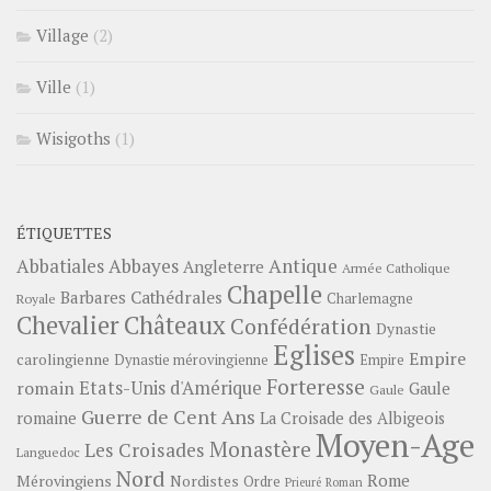
Village
(2)
Ville
(1)
Wisigoths
(1)
ÉTIQUETTES
Abbayes
Antique
Abbatiales
Angleterre
Armée Catholique
Chapelle
Barbares
Cathédrales
Charlemagne
Royale
Châteaux
Chevalier
Confédération
Dynastie
Eglises
Empire
carolingienne
Dynastie mérovingienne
Empire
Forteresse
romain
Etats-Unis d'Amérique
Gaule
Gaule
Guerre de Cent Ans
romaine
La Croisade des Albigeois
Moyen-Age
Monastère
Les Croisades
Languedoc
Nord
Rome
Mérovingiens
Nordistes
Ordre
Prieuré
Roman