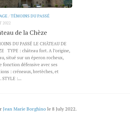
AGE
/
TÉMOINS DU PASSÉ
T 2022
âteau de la Chèze
MOINS DU PASSÉ LE CHÂTEAU DE
 TYPE : château fort. A l’origine,
au, situé sur un éperon rocheux,
e fonction défensive avec ses
ations : créneaux, bretèches, et
. STYLE :...
ar
Jean Marie Borghino
le
8 July 2022
.