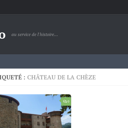
o
au service de l'histoire…
IQUETÉ :
CHÂTEAU DE LA CHÈZE
0