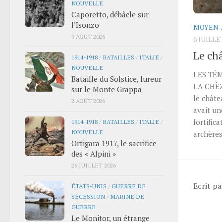
NOUVELLE
Caporetto, débâcle sur
l’Isonzo
MOYEN-
9 AOÛT 2026
6 JUILLE
Le ch
1914-1918
/
BATAILLES
/
ITALIE
/
NOUVELLE
LES TÉ
Bataille du Solstice, fureur
LA CHÈZE
sur le Monte Grappa
le châte
2 AOÛT 2026
avait un
fortific
1914-1918
/
BATAILLES
/
ITALIE
/
NOUVELLE
archères
Ortigara 1917, le sacrifice
des « Alpini »
26 JUILLET 2026
Ecrit p
ÉTATS-UNIS
/
GUERRE DE
SÉCESSION
/
MARINE DE
GUERRE
Le Monitor, un étrange