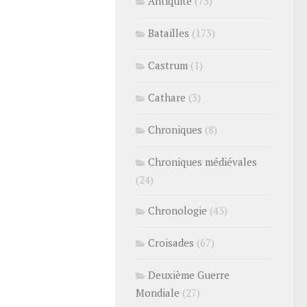
Antiquité
(73)
Batailles
(173)
Castrum
(1)
Cathare
(3)
Chroniques
(8)
Chroniques médiévales
(24)
Chronologie
(43)
Croisades
(67)
Deuxième Guerre
Mondiale
(27)