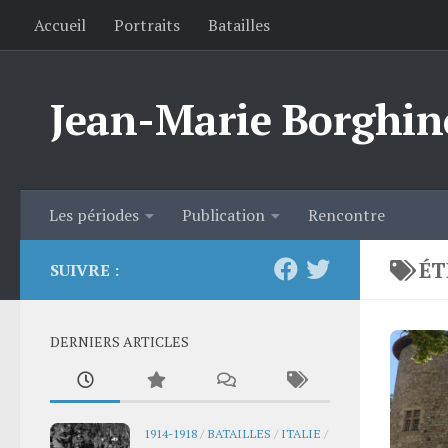
Accueil
Portraits
Batailles
Skip to content
Jean-Marie Borghin
Les périodes
Publication
Rencontre
ÉT
SUIVRE :
DERNIERS ARTICLES
1914-1918
/
BATAILLES
/
ITALIE
/