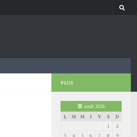
PLUS
août 2026
L
M
M
J
V
S
D
1
2
3
4
5
6
7
8
9