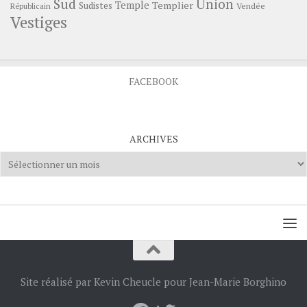
Sud
Union
Temple
Templier
Sudistes
Vendée
Républicain
Vestiges
FACEBOOK
ARCHIVES
Archives
Site réalisé par Kevin Cheucle pour Jean-Marie Borghino