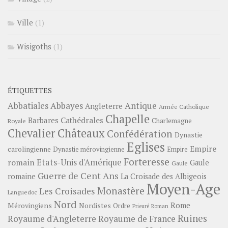
Ville
(1)
Wisigoths
(1)
ÉTIQUETTES
Abbayes
Antique
Abbatiales
Angleterre
Armée Catholique
Chapelle
Barbares
Cathédrales
Charlemagne
Royale
Châteaux
Chevalier
Confédération
Dynastie
Eglises
Empire
carolingienne
Dynastie mérovingienne
Empire
Forteresse
romain
Etats-Unis d'Amérique
Gaule
Gaule
Guerre de Cent Ans
romaine
La Croisade des Albigeois
Moyen-Age
Monastère
Les Croisades
Languedoc
Nord
Rome
Mérovingiens
Nordistes
Ordre
Prieuré
Roman
Ruines
Royaume d'Angleterre
Royaume de France