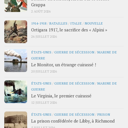
Grappa
2 AOÛT 2026
1914-1918
/
BATAILLES
/
ITALIE
/
NOUVELLE
Ortigara 1917, le sacrifice des « Alpini »
26 JUILLET 2026
ÉTATS-UNIS
/
GUERRE DE SÉCESSION
/
MARINE DE
GUERRE
Le Monitor, un étrange cuirassé !
20 JUILLET 2026
ÉTATS-UNIS
/
GUERRE DE SÉCESSION
/
MARINE DE
GUERRE
Le Virginia, le premier cuirassé
12 JUILLET 2026
ÉTATS-UNIS
/
GUERRE DE SÉCESSION
/
PRISON
La prison confédérée de Libby, à Richmond
5 JUILLET 2026