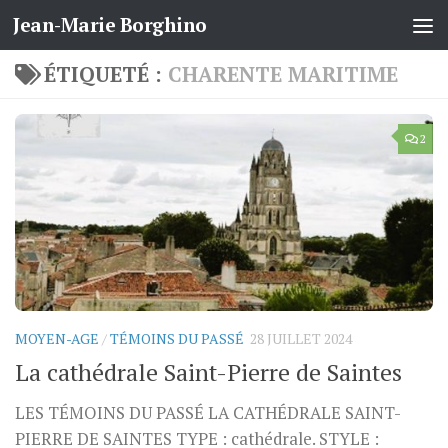
Jean-Marie Borghino
Skip to content
ÉTIQUETÉ :
CHARENTE MARITIME
2
MOYEN-AGE
/
TÉMOINS DU PASSÉ
28 JUILLET 2024
La cathédrale Saint-Pierre de Saintes
LES TÉMOINS DU PASSÉ LA CATHÉDRALE SAINT-
PIERRE DE SAINTES TYPE : cathédrale. STYLE :