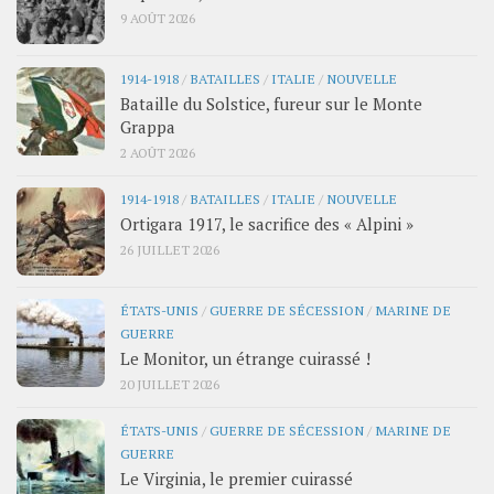
9 AOÛT 2026
1914-1918
/
BATAILLES
/
ITALIE
/
NOUVELLE
Bataille du Solstice, fureur sur le Monte
Grappa
2 AOÛT 2026
1914-1918
/
BATAILLES
/
ITALIE
/
NOUVELLE
Ortigara 1917, le sacrifice des « Alpini »
26 JUILLET 2026
ÉTATS-UNIS
/
GUERRE DE SÉCESSION
/
MARINE DE
GUERRE
Le Monitor, un étrange cuirassé !
20 JUILLET 2026
ÉTATS-UNIS
/
GUERRE DE SÉCESSION
/
MARINE DE
GUERRE
Le Virginia, le premier cuirassé