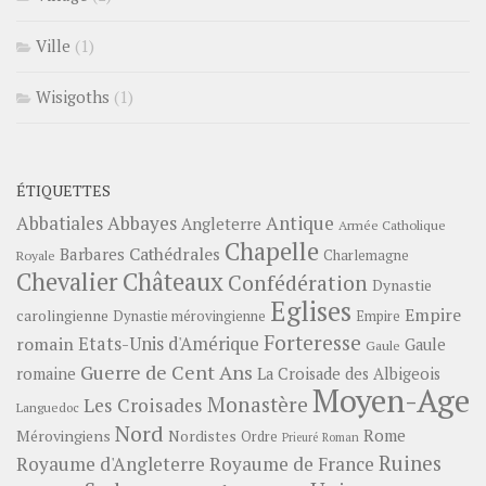
Ville
(1)
Wisigoths
(1)
ÉTIQUETTES
Abbayes
Antique
Abbatiales
Angleterre
Armée Catholique
Chapelle
Barbares
Cathédrales
Charlemagne
Royale
Châteaux
Chevalier
Confédération
Dynastie
Eglises
Empire
carolingienne
Dynastie mérovingienne
Empire
Forteresse
romain
Etats-Unis d'Amérique
Gaule
Gaule
Guerre de Cent Ans
romaine
La Croisade des Albigeois
Moyen-Age
Monastère
Les Croisades
Languedoc
Nord
Rome
Mérovingiens
Nordistes
Ordre
Prieuré
Roman
Ruines
Royaume d'Angleterre
Royaume de France