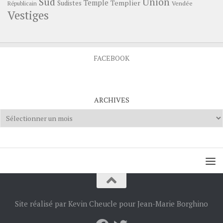
Sud
Union
Temple
Templier
Sudistes
Vendée
Républicain
Vestiges
FACEBOOK
ARCHIVES
Archives
Site réalisé par Kevin Cheucle pour Jean-Marie Borghino