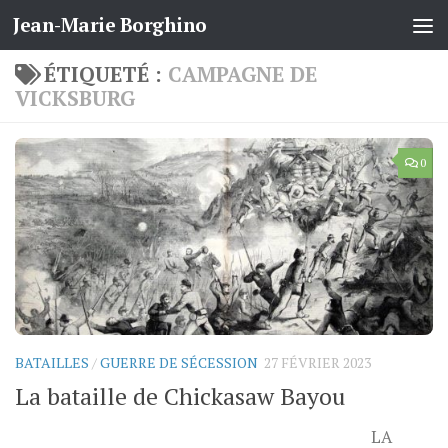
Jean-Marie Borghino
Skip to content
ÉTIQUETÉ :
CAMPAGNE DE
VICKSBURG
0
BATAILLES
/
GUERRE DE SÉCESSION
27 FÉVRIER 2023
La bataille de Chickasaw Bayou
LA