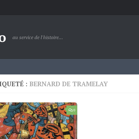
o
au service de l'histoire…
IQUETÉ :
BERNARD DE TRAMELAY
0