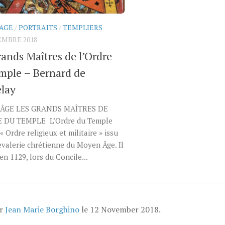
AGE
/
PORTRAITS
/
TEMPLIERS
EMBRE 2018
rands Maîtres de l’Ordre
mple – Bernard de
lay
ÂGE LES GRANDS MAÎTRES DE
 DU TEMPLE L’Ordre du Temple
« Ordre religieux et militaire » issu
evalerie chrétienne du Moyen Âge. Il
 en 1129, lors du Concile...
ar
Jean Marie Borghino
le
12 November 2018
.