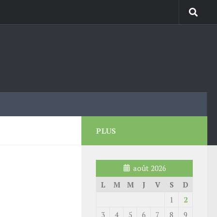
PLUS
août 2026
L
M
M
J
V
S
D
1
2
3
4
5
6
7
8
9