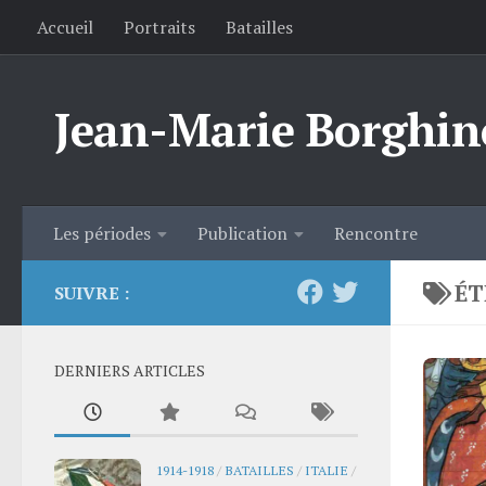
Accueil
Portraits
Batailles
Skip to content
Jean-Marie Borghin
Les périodes
Publication
Rencontre
ÉT
SUIVRE :
DERNIERS ARTICLES
1914-1918
/
BATAILLES
/
ITALIE
/