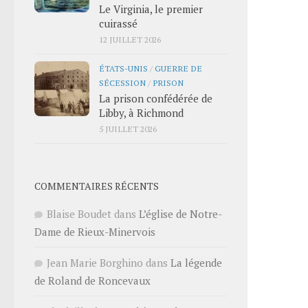
Le Virginia, le premier
cuirassé
12 JUILLET 2026
ÉTATS-UNIS
/
GUERRE DE
SÉCESSION
/
PRISON
La prison confédérée de
Libby, à Richmond
5 JUILLET 2026
COMMENTAIRES RÉCENTS
Blaise Boudet
dans
L’église de Notre-
Dame de Rieux-Minervois
Jean Marie Borghino
dans
La légende
de Roland de Roncevaux