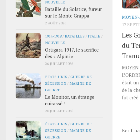
NOUVELLE
Bataille du Solstice, fureur
sur le Monte Grappa
MOYEN-
2 AOÛT 2026
12 SEPT
Les G
1914-1918
/
BATAILLES
/
ITALIE
/
NOUVELLE
du Te
Ortigara 1917, le sacrifice
Trame
des « Alpini »
26 JUILLET 2026
MOYEN 
L’ORDRE
ÉTATS-UNIS
/
GUERRE DE
était un 
SÉCESSION
/
MARINE DE
de la ch
GUERRE
Le Monitor, un étrange
fut créé
cuirassé !
20 JUILLET 2026
ÉTATS-UNIS
/
GUERRE DE
Ecrit p
SÉCESSION
/
MARINE DE
GUERRE