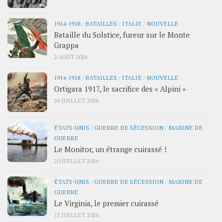
1914-1918
/
BATAILLES
/
ITALIE
/
NOUVELLE
Bataille du Solstice, fureur sur le Monte
Grappa
2 AOÛT 2026
1914-1918
/
BATAILLES
/
ITALIE
/
NOUVELLE
Ortigara 1917, le sacrifice des « Alpini »
26 JUILLET 2026
ÉTATS-UNIS
/
GUERRE DE SÉCESSION
/
MARINE DE
GUERRE
Le Monitor, un étrange cuirassé !
20 JUILLET 2026
ÉTATS-UNIS
/
GUERRE DE SÉCESSION
/
MARINE DE
GUERRE
Le Virginia, le premier cuirassé
12 JUILLET 2026