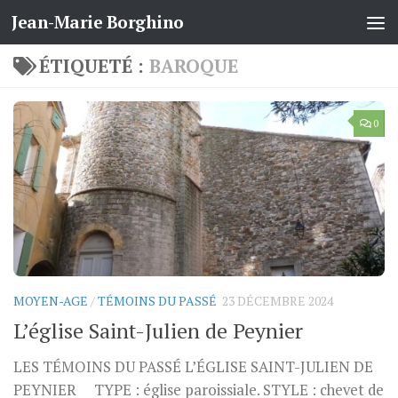
Jean-Marie Borghino
Skip to content
ÉTIQUETÉ :
BAROQUE
0
MOYEN-AGE
/
TÉMOINS DU PASSÉ
23 DÉCEMBRE 2024
L’église Saint-Julien de Peynier
LES TÉMOINS DU PASSÉ L’ÉGLISE SAINT-JULIEN DE
PEYNIER TYPE : église paroissiale. STYLE : chevet de