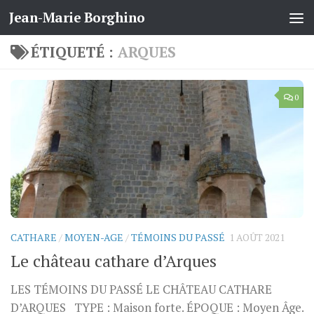
Jean-Marie Borghino
Skip to content
ÉTIQUETÉ :
ARQUES
0
CATHARE
/
MOYEN-AGE
/
TÉMOINS DU PASSÉ
1 AOÛT 2021
Le château cathare d’Arques
LES TÉMOINS DU PASSÉ LE CHÂTEAU CATHARE
D’ARQUES TYPE : Maison forte. ÉPOQUE : Moyen Âge.