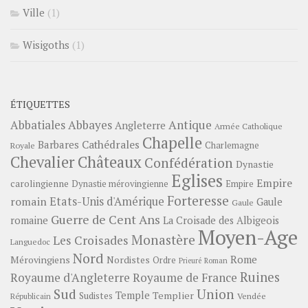
Ville
(1)
Wisigoths
(1)
ÉTIQUETTES
Abbayes
Antique
Abbatiales
Angleterre
Armée Catholique
Chapelle
Barbares
Cathédrales
Charlemagne
Royale
Châteaux
Chevalier
Confédération
Dynastie
Eglises
Empire
carolingienne
Dynastie mérovingienne
Empire
Forteresse
romain
Etats-Unis d'Amérique
Gaule
Gaule
Guerre de Cent Ans
romaine
La Croisade des Albigeois
Moyen-Age
Monastère
Les Croisades
Languedoc
Nord
Rome
Mérovingiens
Nordistes
Ordre
Prieuré
Roman
Ruines
Royaume d'Angleterre
Royaume de France
Sud
Union
Temple
Templier
Sudistes
Vendée
Républicain