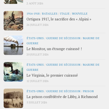
2 AOÛT 2026
1914-1918
/
BATAILLES
/
ITALIE
/
NOUVELLE
Ortigara 1917, le sacrifice des « Alpini »
26 JUILLET 2026
ÉTATS-UNIS
/
GUERRE DE SÉCESSION
/
MARINE DE
GUERRE
Le Monitor, un étrange cuirassé !
20 JUILLET 2026
ÉTATS-UNIS
/
GUERRE DE SÉCESSION
/
MARINE DE
GUERRE
Le Virginia, le premier cuirassé
12 JUILLET 2026
ÉTATS-UNIS
/
GUERRE DE SÉCESSION
/
PRISON
La prison confédérée de Libby, à Richmond
5 JUILLET 2026