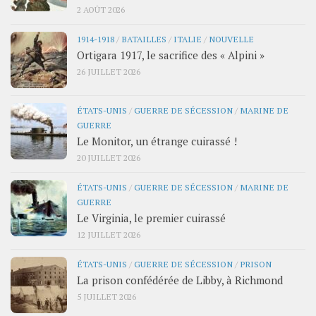
2 AOÛT 2026
1914-1918
/
BATAILLES
/
ITALIE
/
NOUVELLE
Ortigara 1917, le sacrifice des « Alpini »
26 JUILLET 2026
ÉTATS-UNIS
/
GUERRE DE SÉCESSION
/
MARINE DE
GUERRE
Le Monitor, un étrange cuirassé !
20 JUILLET 2026
ÉTATS-UNIS
/
GUERRE DE SÉCESSION
/
MARINE DE
GUERRE
Le Virginia, le premier cuirassé
12 JUILLET 2026
ÉTATS-UNIS
/
GUERRE DE SÉCESSION
/
PRISON
La prison confédérée de Libby, à Richmond
5 JUILLET 2026