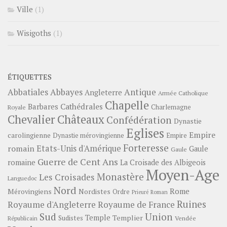
Ville
(1)
Wisigoths
(1)
ÉTIQUETTES
Abbayes
Antique
Abbatiales
Angleterre
Armée Catholique
Chapelle
Barbares
Cathédrales
Charlemagne
Royale
Châteaux
Chevalier
Confédération
Dynastie
Eglises
Empire
carolingienne
Dynastie mérovingienne
Empire
Forteresse
romain
Etats-Unis d'Amérique
Gaule
Gaule
Guerre de Cent Ans
romaine
La Croisade des Albigeois
Moyen-Age
Monastère
Les Croisades
Languedoc
Nord
Rome
Mérovingiens
Nordistes
Ordre
Prieuré
Roman
Ruines
Royaume d'Angleterre
Royaume de France
Sud
Union
Temple
Templier
Sudistes
Vendée
Républicain