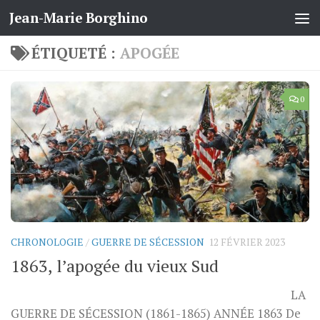
Jean-Marie Borghino
Skip to content
ÉTIQUETÉ :
APOGÉE
0
CHRONOLOGIE
/
GUERRE DE SÉCESSION
12 FÉVRIER 2023
1863, l’apogée du vieux Sud
LA
GUERRE DE SÉCESSION (1861-1865) ANNÉE 1863 De