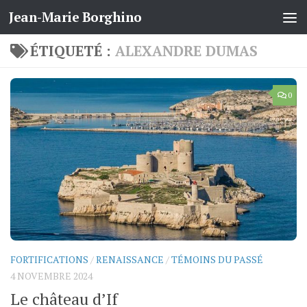
Jean-Marie Borghino
Skip to content
ÉTIQUETÉ :
ALEXANDRE DUMAS
0
FORTIFICATIONS
/
RENAISSANCE
/
TÉMOINS DU PASSÉ
4 NOVEMBRE 2024
Le château d’If