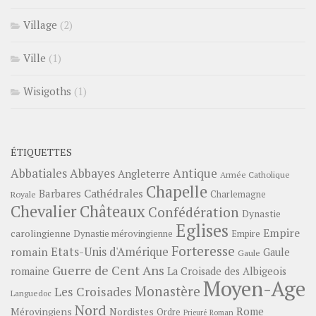
Village
(2)
Ville
(1)
Wisigoths
(1)
ÉTIQUETTES
Abbayes
Antique
Abbatiales
Angleterre
Armée Catholique
Chapelle
Barbares
Cathédrales
Charlemagne
Royale
Châteaux
Chevalier
Confédération
Dynastie
Eglises
Empire
carolingienne
Dynastie mérovingienne
Empire
Forteresse
romain
Etats-Unis d'Amérique
Gaule
Gaule
Guerre de Cent Ans
romaine
La Croisade des Albigeois
Moyen-Age
Monastère
Les Croisades
Languedoc
Nord
Rome
Mérovingiens
Nordistes
Ordre
Prieuré
Roman