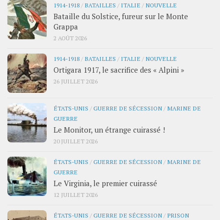
1914-1918
/
BATAILLES
/
ITALIE
/
NOUVELLE
Bataille du Solstice, fureur sur le Monte
Grappa
2 AOÛT 2026
1914-1918
/
BATAILLES
/
ITALIE
/
NOUVELLE
Ortigara 1917, le sacrifice des « Alpini »
26 JUILLET 2026
ÉTATS-UNIS
/
GUERRE DE SÉCESSION
/
MARINE DE
GUERRE
Le Monitor, un étrange cuirassé !
20 JUILLET 2026
ÉTATS-UNIS
/
GUERRE DE SÉCESSION
/
MARINE DE
GUERRE
Le Virginia, le premier cuirassé
12 JUILLET 2026
ÉTATS-UNIS
/
GUERRE DE SÉCESSION
/
PRISON