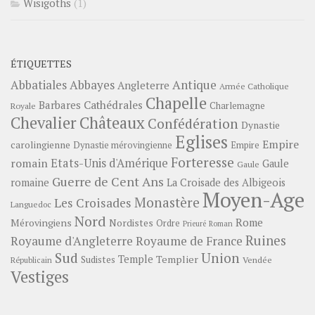
Wisigoths
(1)
ÉTIQUETTES
Abbayes
Antique
Abbatiales
Angleterre
Armée Catholique
Chapelle
Barbares
Cathédrales
Charlemagne
Royale
Châteaux
Chevalier
Confédération
Dynastie
Eglises
Empire
carolingienne
Dynastie mérovingienne
Empire
Forteresse
romain
Etats-Unis d'Amérique
Gaule
Gaule
Guerre de Cent Ans
romaine
La Croisade des Albigeois
Moyen-Age
Monastère
Les Croisades
Languedoc
Nord
Rome
Mérovingiens
Nordistes
Ordre
Prieuré
Roman
Ruines
Royaume d'Angleterre
Royaume de France
Sud
Union
Temple
Templier
Sudistes
Vendée
Républicain
Vestiges