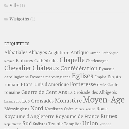
Ville
(1)
Wisigoths
(1)
ÉTIQUETTES
Abbayes
Antique
Abbatiales
Angleterre
Armée Catholique
Chapelle
Barbares
Cathédrales
Charlemagne
Royale
Châteaux
Chevalier
Confédération
Dynastie
Eglises
Empire
carolingienne
Dynastie mérovingienne
Empire
Forteresse
romain
Etats-Unis d'Amérique
Gaule
Gaule
Guerre de Cent Ans
romaine
La Croisade des Albigeois
Moyen-Age
Monastère
Les Croisades
Languedoc
Nord
Rome
Mérovingiens
Nordistes
Ordre
Prieuré
Roman
Ruines
Royaume d'Angleterre
Royaume de France
Sud
Union
Temple
Templier
Sudistes
Vendée
Républicain