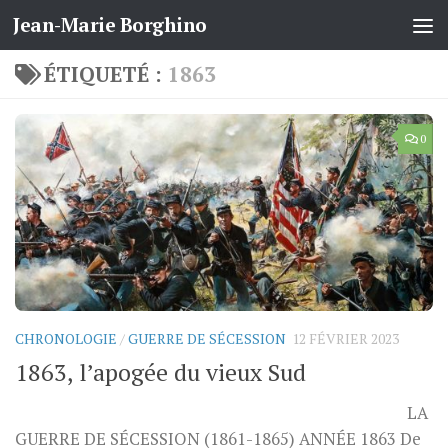
Jean-Marie Borghino
Skip to content
ÉTIQUETÉ :
1863
0
CHRONOLOGIE
/
GUERRE DE SÉCESSION
12 FÉVRIER 2023
1863, l’apogée du vieux Sud
LA
GUERRE DE SÉCESSION (1861-1865) ANNÉE 1863 De