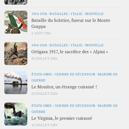
1914-1918
/
BATAILLES
/
ITALIE
/
NOUVELLE
Bataille du Solstice, fureur sur le Monte
Grappa
2 AOÛT 2026
1914-1918
/
BATAILLES
/
ITALIE
/
NOUVELLE
Ortigara 1917, le sacrifice des « Alpini »
26 JUILLET 2026
ÉTATS-UNIS
/
GUERRE DE SÉCESSION
/
MARINE DE
GUERRE
Le Monitor, un étrange cuirassé !
20 JUILLET 2026
ÉTATS-UNIS
/
GUERRE DE SÉCESSION
/
MARINE DE
GUERRE
Le Virginia, le premier cuirassé
12 JUILLET 2026