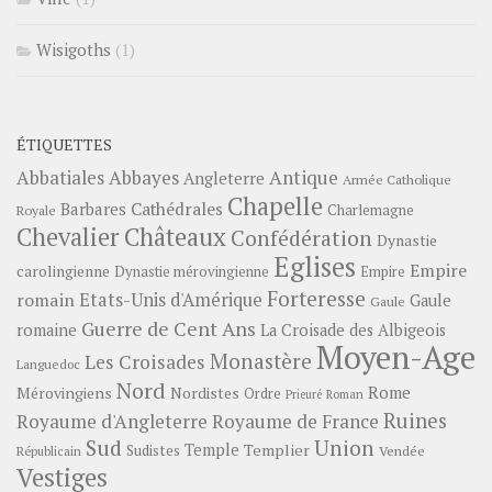
Wisigoths
(1)
ÉTIQUETTES
Abbayes
Antique
Abbatiales
Angleterre
Armée Catholique
Chapelle
Barbares
Cathédrales
Charlemagne
Royale
Châteaux
Chevalier
Confédération
Dynastie
Eglises
Empire
carolingienne
Dynastie mérovingienne
Empire
Forteresse
romain
Etats-Unis d'Amérique
Gaule
Gaule
Guerre de Cent Ans
romaine
La Croisade des Albigeois
Moyen-Age
Monastère
Les Croisades
Languedoc
Nord
Rome
Mérovingiens
Nordistes
Ordre
Prieuré
Roman
Ruines
Royaume d'Angleterre
Royaume de France
Sud
Union
Temple
Templier
Sudistes
Vendée
Républicain
Vestiges