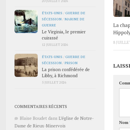
20 JUILLET 2026
ÉTATS-UNIS
/
GUERRE DE
SÉCESSION
/
MARINE DE
La chap
GUERRE
Le Virginia, le premier
Hippol
cuirassé
8 JUILLE
12 JUILLET 2026
ÉTATS-UNIS
/
GUERRE DE
SÉCESSION
/
PRISON
LAISS
La prison confédérée de
Libby, à Richmond
5 JUILLET 2026
Comm
COMMENTAIRES RÉCENTS
Blaise Boudet
dans
L’église de Notre-
Nom
Dame de Rieux-Minervois