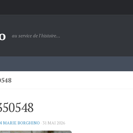
o
au service de l'histoire…
0548
350548
N MARIE BORGHINO
·
31 MAI 2026