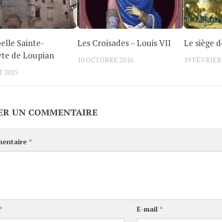
elle Sainte-
Les Croisades – Louis VII
Le siège 
yte de Loupian
10 OCTOBRE 2016
19 FÉVRIER
T 2025
ER UN COMMENTAIRE
entaire
*
*
E-mail
*