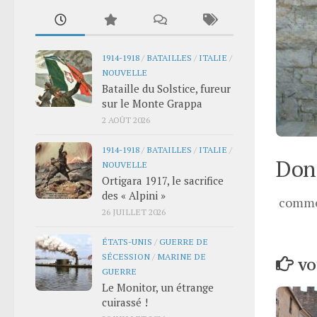
1914-1918
/
BATAILLES
/
ITALIE
/
NOUVELLE
Bataille du Solstice, fureur
sur le Monte Grappa
2 AOÛT 2026
1914-1918
/
BATAILLES
/
ITALIE
/
Donn
NOUVELLE
Ortigara 1917, le sacrifice
des « Alpini »
comme
26 JUILLET 2026
ÉTATS-UNIS
/
GUERRE DE
SÉCESSION
/
MARINE DE
VO
GUERRE
Le Monitor, un étrange
cuirassé !