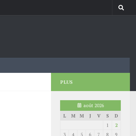
PLUS
août 2026
L
M
M
J
V
S
D
1
2
3
4
5
6
7
8
9