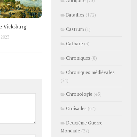
Antiquité
(73)
Batailles
(172)
de Vicksburg
Castrum
(1)
 2023
Cathare
(3)
Chroniques
(8)
Chroniques médiévales
(24)
Chronologie
(43)
Croisades
(67)
Deuxième Guerre
Mondiale
(27)