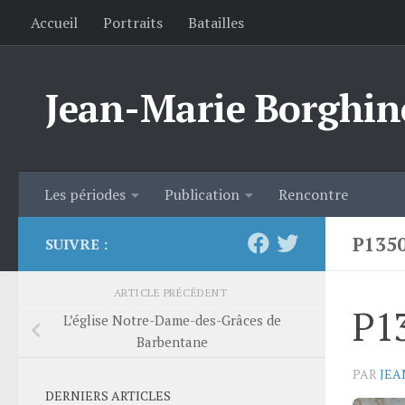
Accueil
Portraits
Batailles
Skip to content
Jean-Marie Borghin
Les périodes
Publication
Rencontre
P135
SUIVRE :
ARTICLE PRÉCÉDENT
P1
L’église Notre-Dame-des-Grâces de
Barbentane
PAR
JEA
DERNIERS ARTICLES