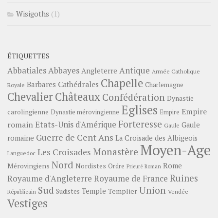
Wisigoths
(1)
ÉTIQUETTES
Abbayes
Antique
Abbatiales
Angleterre
Armée Catholique
Chapelle
Barbares
Cathédrales
Charlemagne
Royale
Châteaux
Chevalier
Confédération
Dynastie
Eglises
Empire
carolingienne
Dynastie mérovingienne
Empire
Forteresse
romain
Etats-Unis d'Amérique
Gaule
Gaule
Guerre de Cent Ans
romaine
La Croisade des Albigeois
Moyen-Age
Monastère
Les Croisades
Languedoc
Nord
Rome
Mérovingiens
Nordistes
Ordre
Prieuré
Roman
Ruines
Royaume d'Angleterre
Royaume de France
Sud
Union
Temple
Templier
Sudistes
Vendée
Républicain
Vestiges