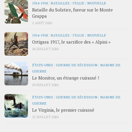
1914-1918
/
BATAILLES
/
ITALIE
/
NOUVELLE
Bataille du Solstice, fureur sur le Monte
Grappa
2 AOÛT 2026
1914-1918
/
BATAILLES
/
ITALIE
/
NOUVELLE
Ortigara 1917, le sacrifice des « Alpini »
26 JUILLET 2026
ÉTATS-UNIS
/
GUERRE DE SÉCESSION
/
MARINE DE
GUERRE
Le Monitor, un étrange cuirassé !
20 JUILLET 2026
ÉTATS-UNIS
/
GUERRE DE SÉCESSION
/
MARINE DE
GUERRE
Le Virginia, le premier cuirassé
12 JUILLET 2026