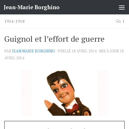
Jean-Marie Borghino
Skip to content
1914-1918
1
Guignol et l’effort de guerre
PAR
JEAN MARIE BORGHINO
· PUBLIÉ
18 AVRIL 2014
· MIS À JOUR
18
AVRIL 2014