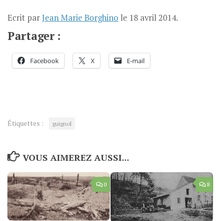
Ecrit par
Jean Marie Borghino
le
18 avril 2014
.
Partager :
Facebook
X
E-mail
Étiquettes :
guignol
VOUS AIMEREZ AUSSI...
0
8