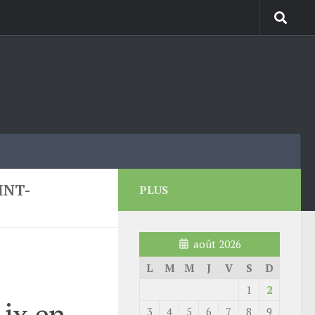
INT-
PLUS
août 2026
L
M
M
J
V
S
D
1
2
Aix en
3
4
5
6
7
8
9