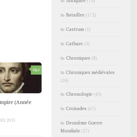
Antiquité
(73)
Batailles
(172)
Castrum
(1)
Cathare
(3)
Chroniques
(8)
0
Chroniques médiévales
(24)
Chronologie
(43)
Empire (Année
Croisades
(67)
RE 2015
Deuxième Guerre
Mondiale
(27)