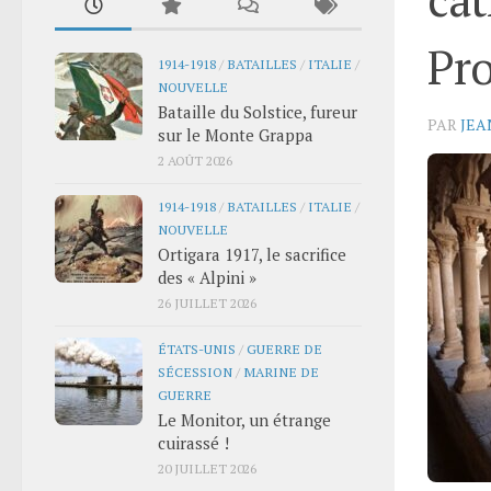
Pro
1914-1918
/
BATAILLES
/
ITALIE
/
NOUVELLE
Bataille du Solstice, fureur
PAR
JEA
sur le Monte Grappa
2 AOÛT 2026
1914-1918
/
BATAILLES
/
ITALIE
/
NOUVELLE
Ortigara 1917, le sacrifice
des « Alpini »
26 JUILLET 2026
ÉTATS-UNIS
/
GUERRE DE
SÉCESSION
/
MARINE DE
GUERRE
Le Monitor, un étrange
cuirassé !
20 JUILLET 2026