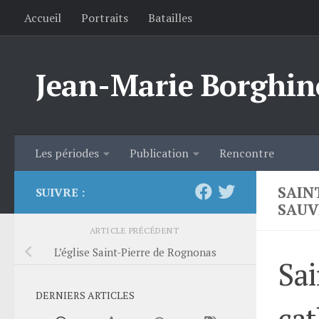
Accueil
Portraits
Batailles
Skip to content
Jean-Marie Borghin
Les périodes
Publication
Rencontre
SAIN
SUIVRE :
SAUV
ARTICLE PRÉCÉDENT
L’église Saint-Pierre de Rognonas
Sai
DERNIERS ARTICLES
cat