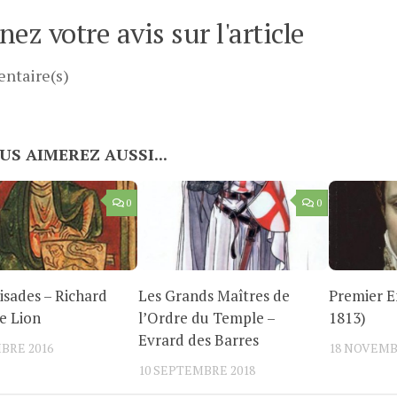
ez votre avis sur l'article
ntaire(s)
US AIMEREZ AUSSI...
0
0
isades – Richard
Les Grands Maîtres de
Premier 
e Lion
l’Ordre du Temple –
1813)
Evrard des Barres
BRE 2016
18 NOVEMB
10 SEPTEMBRE 2018