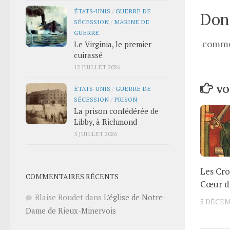
ÉTATS-UNIS
/
GUERRE DE
Donn
SÉCESSION
/
MARINE DE
GUERRE
comme
Le Virginia, le premier
cuirassé
12 JUILLET 2026
VO
ÉTATS-UNIS
/
GUERRE DE
SÉCESSION
/
PRISON
La prison confédérée de
Libby, à Richmond
5 JUILLET 2026
Les Cro
COMMENTAIRES RÉCENTS
Cœur d
Blaise Boudet
dans
L’église de Notre-
5 DÉCEM
Dame de Rieux-Minervois