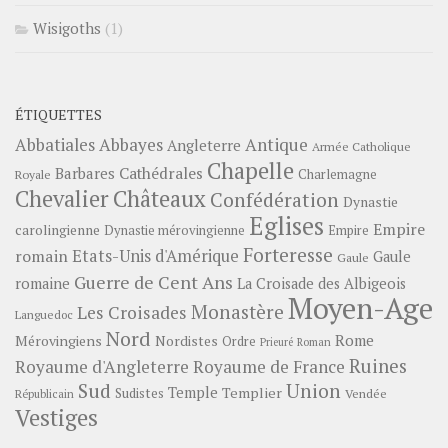
Wisigoths
(1)
ÉTIQUETTES
Abbayes
Antique
Abbatiales
Angleterre
Armée Catholique
Chapelle
Barbares
Cathédrales
Charlemagne
Royale
Châteaux
Chevalier
Confédération
Dynastie
Eglises
Empire
carolingienne
Dynastie mérovingienne
Empire
Forteresse
romain
Etats-Unis d'Amérique
Gaule
Gaule
Guerre de Cent Ans
romaine
La Croisade des Albigeois
Moyen-Age
Monastère
Les Croisades
Languedoc
Nord
Rome
Mérovingiens
Nordistes
Ordre
Prieuré
Roman
Ruines
Royaume d'Angleterre
Royaume de France
Sud
Union
Temple
Templier
Sudistes
Vendée
Républicain
Vestiges