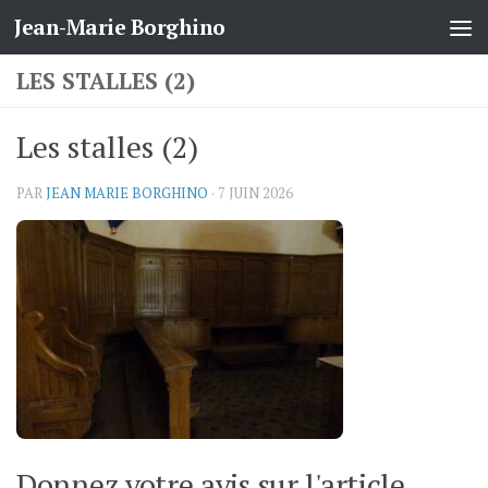
Jean-Marie Borghino
Skip to content
LES STALLES (2)
Les stalles (2)
PAR
JEAN MARIE BORGHINO
·
7 JUIN 2026
Donnez votre avis sur l'article