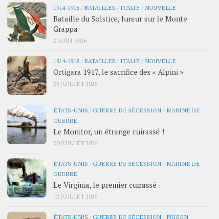
1914-1918
/
BATAILLES
/
ITALIE
/
NOUVELLE
Bataille du Solstice, fureur sur le Monte
Grappa
2 AOÛT 2026
1914-1918
/
BATAILLES
/
ITALIE
/
NOUVELLE
Ortigara 1917, le sacrifice des « Alpini »
26 JUILLET 2026
ÉTATS-UNIS
/
GUERRE DE SÉCESSION
/
MARINE DE
GUERRE
Le Monitor, un étrange cuirassé !
20 JUILLET 2026
ÉTATS-UNIS
/
GUERRE DE SÉCESSION
/
MARINE DE
GUERRE
Le Virginia, le premier cuirassé
12 JUILLET 2026
ÉTATS-UNIS
/
GUERRE DE SÉCESSION
/
PRISON