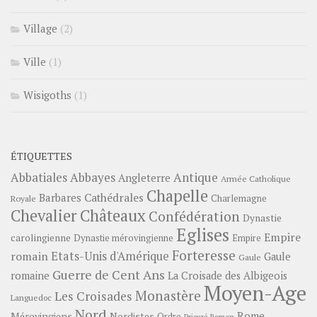
Village
(2)
Ville
(1)
Wisigoths
(1)
ÉTIQUETTES
Abbayes
Antique
Abbatiales
Angleterre
Armée Catholique
Chapelle
Barbares
Cathédrales
Charlemagne
Royale
Châteaux
Chevalier
Confédération
Dynastie
Eglises
Empire
carolingienne
Dynastie mérovingienne
Empire
Forteresse
romain
Etats-Unis d'Amérique
Gaule
Gaule
Guerre de Cent Ans
romaine
La Croisade des Albigeois
Moyen-Age
Monastère
Les Croisades
Languedoc
Nord
Rome
Mérovingiens
Nordistes
Ordre
Prieuré
Roman