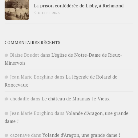
La prison confédérée de Libby, à Richmond
5 JUILLET 2026
COMMENTAIRES RÉCENTS
Blaise Boudet
dans
L’église de Notre-Dame de Rieux-
Minervois
Jean Marie Borghino
dans
La légende de Roland de
Roncevaux
chedaille
dans
Le château de Miramas-le-Vieux
Jean Marie Borghino
dans
Yolande d’Aragon, une grande
dame !
cazenave
dans
Yolande d’Aragon, une grande dame !