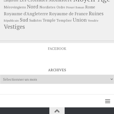
Languedoc
Nord
Rome
Mérovingiens
Nordistes
Ordre
Prieuré
Roman
Ruines
Royaume d'Angleterre
Royaume de France
Sud
Union
Temple
Templier
Sudistes
Vendée
Républicain
Vestiges
FACEBOOK
ARCHIVES
Archives