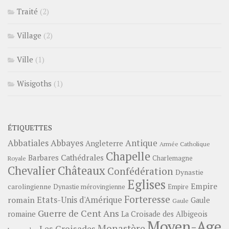
Traité
(2)
Village
(2)
Ville
(1)
Wisigoths
(1)
ÉTIQUETTES
Abbayes
Antique
Abbatiales
Angleterre
Armée Catholique
Chapelle
Barbares
Cathédrales
Charlemagne
Royale
Châteaux
Chevalier
Confédération
Dynastie
Eglises
Empire
carolingienne
Dynastie mérovingienne
Empire
Forteresse
romain
Etats-Unis d'Amérique
Gaule
Gaule
Guerre de Cent Ans
romaine
La Croisade des Albigeois
Moyen-Age
Monastère
Les Croisades