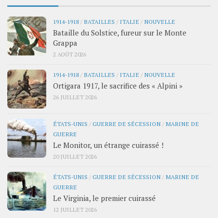
1914-1918
/
BATAILLES
/
ITALIE
/
NOUVELLE
Bataille du Solstice, fureur sur le Monte
Grappa
2 AOÛT 2026
1914-1918
/
BATAILLES
/
ITALIE
/
NOUVELLE
Ortigara 1917, le sacrifice des « Alpini »
26 JUILLET 2026
ÉTATS-UNIS
/
GUERRE DE SÉCESSION
/
MARINE DE
GUERRE
Le Monitor, un étrange cuirassé !
20 JUILLET 2026
ÉTATS-UNIS
/
GUERRE DE SÉCESSION
/
MARINE DE
GUERRE
Le Virginia, le premier cuirassé
12 JUILLET 2026