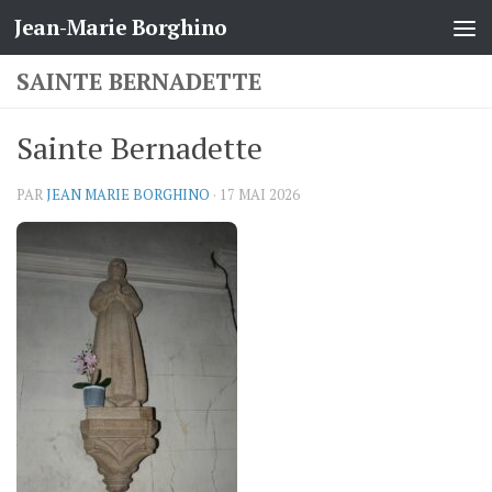
Jean-Marie Borghino
Skip to content
SAINTE BERNADETTE
Sainte Bernadette
PAR
JEAN MARIE BORGHINO
·
17 MAI 2026