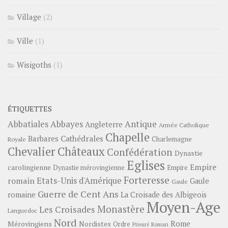
Village
(2)
Ville
(1)
Wisigoths
(1)
ÉTIQUETTES
Abbayes
Antique
Abbatiales
Angleterre
Armée Catholique
Chapelle
Barbares
Cathédrales
Charlemagne
Royale
Châteaux
Chevalier
Confédération
Dynastie
Eglises
Empire
carolingienne
Dynastie mérovingienne
Empire
Forteresse
romain
Etats-Unis d'Amérique
Gaule
Gaule
Guerre de Cent Ans
romaine
La Croisade des Albigeois
Moyen-Age
Monastère
Les Croisades
Languedoc
Nord
Rome
Mérovingiens
Nordistes
Ordre
Prieuré
Roman