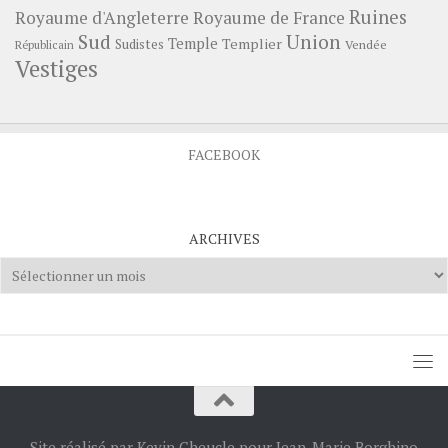
Ruines
Royaume d'Angleterre
Royaume de France
Sud
Union
Temple
Templier
Sudistes
Vendée
Républicain
Vestiges
FACEBOOK
ARCHIVES
Archives
Site réalisé par Kevin Cheucle pour Jean-Marie Borghino