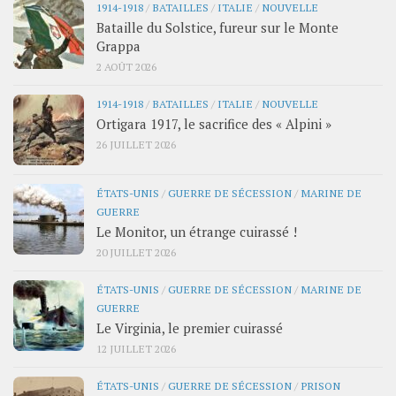
1914-1918
/
BATAILLES
/
ITALIE
/
NOUVELLE
Bataille du Solstice, fureur sur le Monte
Grappa
2 AOÛT 2026
1914-1918
/
BATAILLES
/
ITALIE
/
NOUVELLE
Ortigara 1917, le sacrifice des « Alpini »
26 JUILLET 2026
ÉTATS-UNIS
/
GUERRE DE SÉCESSION
/
MARINE DE
GUERRE
Le Monitor, un étrange cuirassé !
20 JUILLET 2026
ÉTATS-UNIS
/
GUERRE DE SÉCESSION
/
MARINE DE
GUERRE
Le Virginia, le premier cuirassé
12 JUILLET 2026
ÉTATS-UNIS
/
GUERRE DE SÉCESSION
/
PRISON