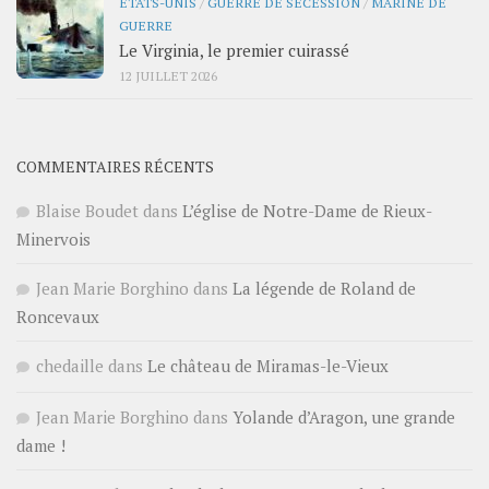
ÉTATS-UNIS
/
GUERRE DE SÉCESSION
/
MARINE DE
GUERRE
Le Virginia, le premier cuirassé
12 JUILLET 2026
COMMENTAIRES RÉCENTS
Blaise Boudet
dans
L’église de Notre-Dame de Rieux-
Minervois
Jean Marie Borghino
dans
La légende de Roland de
Roncevaux
chedaille
dans
Le château de Miramas-le-Vieux
Jean Marie Borghino
dans
Yolande d’Aragon, une grande
dame !