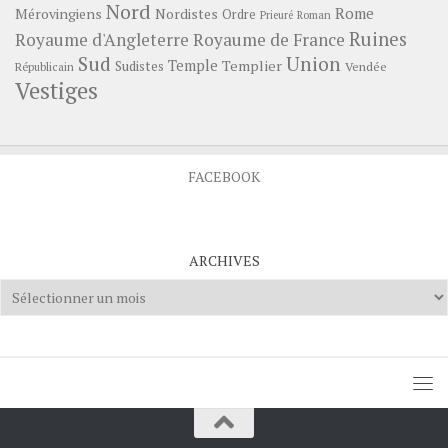
Nord
Rome
Mérovingiens
Nordistes
Ordre
Prieuré
Roman
Ruines
Royaume d'Angleterre
Royaume de France
Sud
Union
Temple
Templier
Sudistes
Vendée
Républicain
Vestiges
FACEBOOK
ARCHIVES
Archives