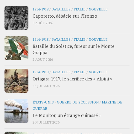
1914-1918
/
BATAILLES
/
ITALIE
/
NOUVELLE
Caporetto, débâcle sur l’Isonzo
9 AOÛT 2026
1914-1918
/
BATAILLES
/
ITALIE
/
NOUVELLE
Bataille du Solstice, fureur sur le Monte
Grappa
2 AOÛT 2026
1914-1918
/
BATAILLES
/
ITALIE
/
NOUVELLE
Ortigara 1917, le sacrifice des « Alpini »
26 JUILLET 2026
ÉTATS-UNIS
/
GUERRE DE SÉCESSION
/
MARINE DE
GUERRE
Le Monitor, un étrange cuirassé !
20 JUILLET 2026