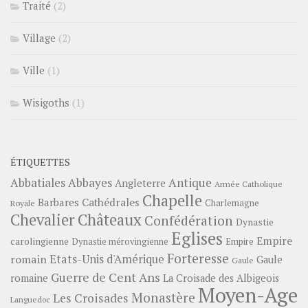
Traité
(2)
Village
(2)
Ville
(1)
Wisigoths
(1)
ÉTIQUETTES
Abbayes
Antique
Abbatiales
Angleterre
Armée Catholique
Chapelle
Barbares
Cathédrales
Charlemagne
Royale
Châteaux
Chevalier
Confédération
Dynastie
Eglises
Empire
carolingienne
Dynastie mérovingienne
Empire
Forteresse
romain
Etats-Unis d'Amérique
Gaule
Gaule
Guerre de Cent Ans
romaine
La Croisade des Albigeois
Moyen-Age
Monastère
Les Croisades
Languedoc