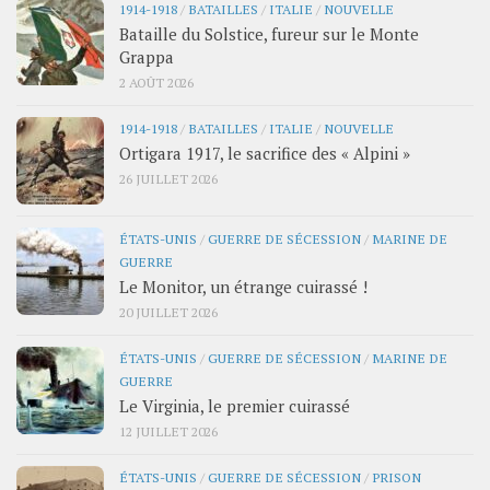
1914-1918
/
BATAILLES
/
ITALIE
/
NOUVELLE
Bataille du Solstice, fureur sur le Monte
Grappa
2 AOÛT 2026
1914-1918
/
BATAILLES
/
ITALIE
/
NOUVELLE
Ortigara 1917, le sacrifice des « Alpini »
26 JUILLET 2026
ÉTATS-UNIS
/
GUERRE DE SÉCESSION
/
MARINE DE
GUERRE
Le Monitor, un étrange cuirassé !
20 JUILLET 2026
ÉTATS-UNIS
/
GUERRE DE SÉCESSION
/
MARINE DE
GUERRE
Le Virginia, le premier cuirassé
12 JUILLET 2026
ÉTATS-UNIS
/
GUERRE DE SÉCESSION
/
PRISON