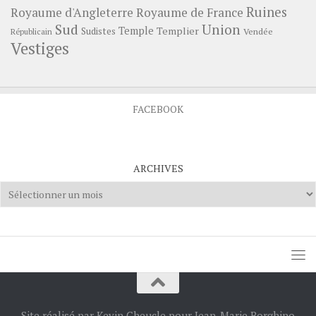
Ruines
Royaume d'Angleterre
Royaume de France
Sud
Union
Temple
Templier
Sudistes
Vendée
Républicain
Vestiges
FACEBOOK
ARCHIVES
Archives
Site réalisé par Kevin Cheucle pour Jean-Marie Borghino