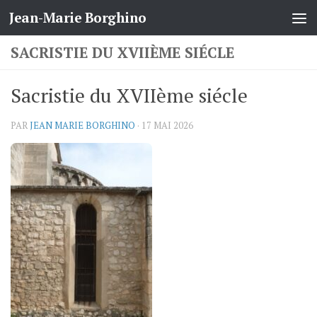
Jean-Marie Borghino
Skip to content
SACRISTIE DU XVIIÈME SIÉCLE
Sacristie du XVIIème siécle
PAR
JEAN MARIE BORGHINO
·
17 MAI 2026