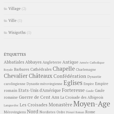
Village
(2)
Ville
(1)
Wisigoths
(1)
ÉTIQUETTES
Abbayes
Antique
Abbatiales
Angleterre
Armée Catholique
Chapelle
Barbares
Cathédrales
Charlemagne
Royale
Châteaux
Chevalier
Confédération
Dynastie
Eglises
Empire
carolingienne
Dynastie mérovingienne
Empire
Forteresse
romain
Etats-Unis d'Amérique
Gaule
Gaule
Guerre de Cent Ans
romaine
La Croisade des Albigeois
Moyen-Age
Monastère
Les Croisades
Languedoc
Nord
Rome
Mérovingiens
Nordistes
Ordre
Prieuré
Roman