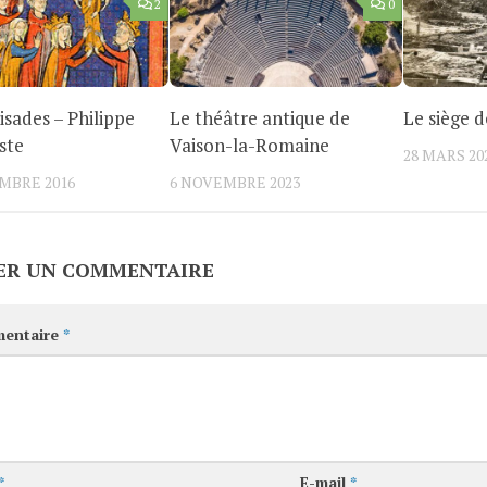
2
0
isades – Philippe
Le théâtre antique de
Le siège 
ste
Vaison-la-Romaine
28 MARS 20
MBRE 2016
6 NOVEMBRE 2023
ER UN COMMENTAIRE
entaire
*
*
E-mail
*