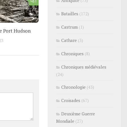
Antiquité
(73)
1
Batailles
(172)
Castrum
(1)
de Port Hudson
Cathare
(3)
23
Chroniques
(8)
Chroniques médiévales
(24)
Chronologie
(43)
Croisades
(67)
Deuxième Guerre
Mondiale
(27)