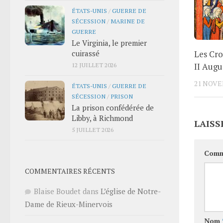
ÉTATS-UNIS
/
GUERRE DE
SÉCESSION
/
MARINE DE
GUERRE
Le Virginia, le premier
Les Cro
cuirassé
II Augu
12 JUILLET 2026
21 NOVE
ÉTATS-UNIS
/
GUERRE DE
SÉCESSION
/
PRISON
La prison confédérée de
Libby, à Richmond
LAISS
5 JUILLET 2026
Comm
COMMENTAIRES RÉCENTS
Blaise Boudet
dans
L’église de Notre-
Dame de Rieux-Minervois
Nom