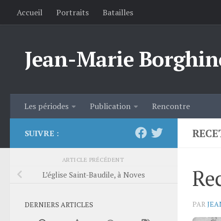
Accueil
Portraits
Batailles
Skip to content
Jean-Marie Borghin
Les périodes
Publication
Rencontre
RECE
SUIVRE :
ARTICLE PRÉCÉDENT
Rec
L’église Saint-Baudile, à Noves
PAR
JEA
DERNIERS ARTICLES