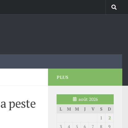
PLUS
a peste
août 2026
L
M
M
J
V
S
D
1
2
3
4
5
6
7
8
9