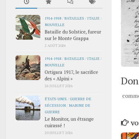
1914-1918
/
BATAILLES
/
ITALIE
/
NOUVELLE
Bataille du Solstice, fureur
sur le Monte Grappa
2 AOÛT 2026
1914-1918
/
BATAILLES
/
ITALIE
/
NOUVELLE
Ortigara 1917, le sacrifice
Donn
des « Alpini »
26 JUILLET 2026
comme
ÉTATS-UNIS
/
GUERRE DE
SÉCESSION
/
MARINE DE
GUERRE
Le Monitor, un étrange
VO
cuirassé !
20 JUILLET 2026