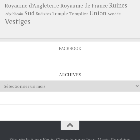
Ruines
Royaume d'Angleterre
Royaume de France
Sud
Union
Temple
Templier
Sudistes
Vendée
Républicain
Vestiges
FACEBOOK
ARCHIVES
Archives
Site réalisé par Kevin Cheucle pour Jean-Marie Borghino