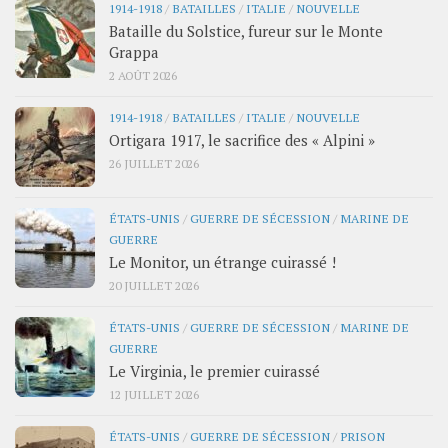
1914-1918
/
BATAILLES
/
ITALIE
/
NOUVELLE
Bataille du Solstice, fureur sur le Monte
Grappa
2 AOÛT 2026
1914-1918
/
BATAILLES
/
ITALIE
/
NOUVELLE
Ortigara 1917, le sacrifice des « Alpini »
26 JUILLET 2026
ÉTATS-UNIS
/
GUERRE DE SÉCESSION
/
MARINE DE
GUERRE
Le Monitor, un étrange cuirassé !
20 JUILLET 2026
ÉTATS-UNIS
/
GUERRE DE SÉCESSION
/
MARINE DE
GUERRE
Le Virginia, le premier cuirassé
12 JUILLET 2026
ÉTATS-UNIS
/
GUERRE DE SÉCESSION
/
PRISON