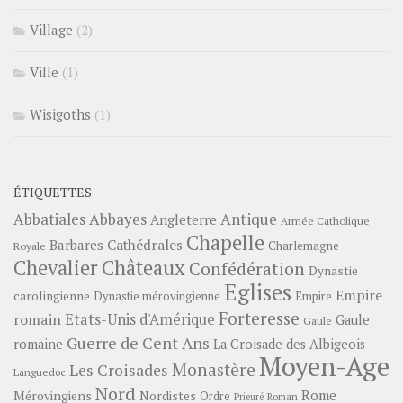
Village
(2)
Ville
(1)
Wisigoths
(1)
ÉTIQUETTES
Abbayes
Antique
Abbatiales
Angleterre
Armée Catholique
Chapelle
Barbares
Cathédrales
Charlemagne
Royale
Châteaux
Chevalier
Confédération
Dynastie
Eglises
Empire
carolingienne
Dynastie mérovingienne
Empire
Forteresse
romain
Etats-Unis d'Amérique
Gaule
Gaule
Guerre de Cent Ans
romaine
La Croisade des Albigeois
Moyen-Age
Monastère
Les Croisades
Languedoc
Nord
Rome
Mérovingiens
Nordistes
Ordre
Prieuré
Roman