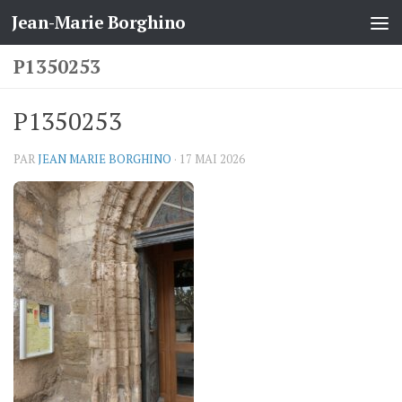
Jean-Marie Borghino
Skip to content
P1350253
P1350253
PAR
JEAN MARIE BORGHINO
·
17 MAI 2026