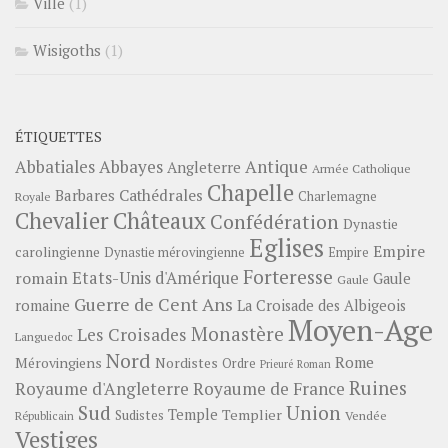
Ville
(1)
Wisigoths
(1)
ÉTIQUETTES
Abbayes
Antique
Abbatiales
Angleterre
Armée Catholique
Chapelle
Barbares
Cathédrales
Charlemagne
Royale
Châteaux
Chevalier
Confédération
Dynastie
Eglises
Empire
carolingienne
Dynastie mérovingienne
Empire
Forteresse
romain
Etats-Unis d'Amérique
Gaule
Gaule
Guerre de Cent Ans
romaine
La Croisade des Albigeois
Moyen-Age
Monastère
Les Croisades
Languedoc
Nord
Rome
Mérovingiens
Nordistes
Ordre
Prieuré
Roman
Ruines
Royaume d'Angleterre
Royaume de France
Sud
Union
Temple
Templier
Sudistes
Vendée
Républicain
Vestiges