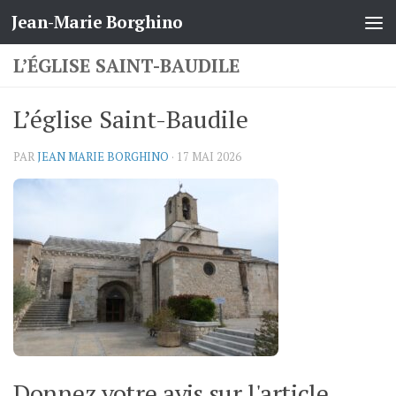
Jean-Marie Borghino
Skip to content
L’ÉGLISE SAINT-BAUDILE
L’église Saint-Baudile
PAR
JEAN MARIE BORGHINO
·
17 MAI 2026
Donnez votre avis sur l'article