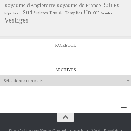
Ruines
Royaume d'Angleterre
Royaume de France
Sud
Union
Temple
Templier
Sudistes
Vendée
Républicain
Vestiges
FACEBOOK
ARCHIVES
Archives
Site réalisé par Kevin Cheucle pour Jean-Marie Borghino