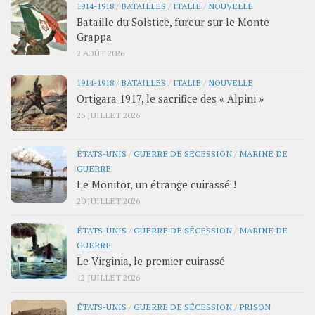
1914-1918
/
BATAILLES
/
ITALIE
/
NOUVELLE
Bataille du Solstice, fureur sur le Monte
Grappa
2 AOÛT 2026
1914-1918
/
BATAILLES
/
ITALIE
/
NOUVELLE
Ortigara 1917, le sacrifice des « Alpini »
26 JUILLET 2026
ÉTATS-UNIS
/
GUERRE DE SÉCESSION
/
MARINE DE
GUERRE
Le Monitor, un étrange cuirassé !
20 JUILLET 2026
ÉTATS-UNIS
/
GUERRE DE SÉCESSION
/
MARINE DE
GUERRE
Le Virginia, le premier cuirassé
12 JUILLET 2026
ÉTATS-UNIS
/
GUERRE DE SÉCESSION
/
PRISON