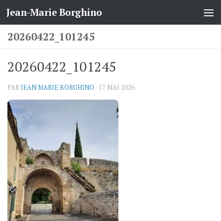
Jean-Marie Borghino
Skip to content
20260422_101245
20260422_101245
PAR
JEAN MARIE BORGHINO
·
17 MAI 2026