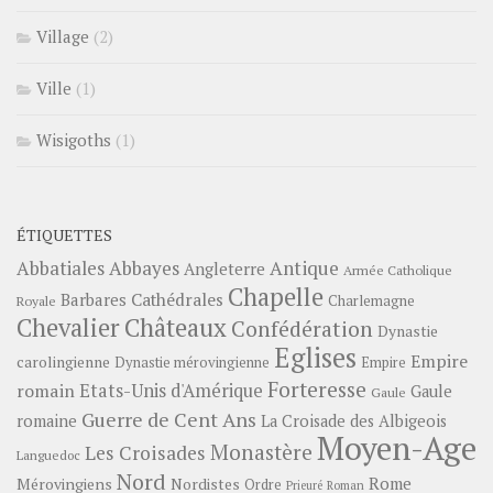
Village
(2)
Ville
(1)
Wisigoths
(1)
ÉTIQUETTES
Abbayes
Antique
Abbatiales
Angleterre
Armée Catholique
Chapelle
Barbares
Cathédrales
Charlemagne
Royale
Châteaux
Chevalier
Confédération
Dynastie
Eglises
Empire
carolingienne
Dynastie mérovingienne
Empire
Forteresse
romain
Etats-Unis d'Amérique
Gaule
Gaule
Guerre de Cent Ans
romaine
La Croisade des Albigeois
Moyen-Age
Monastère
Les Croisades
Languedoc
Nord
Rome
Mérovingiens
Nordistes
Ordre
Prieuré
Roman