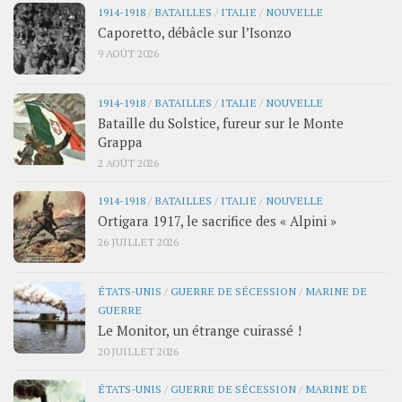
1914-1918
/
BATAILLES
/
ITALIE
/
NOUVELLE
Caporetto, débâcle sur l’Isonzo
9 AOÛT 2026
1914-1918
/
BATAILLES
/
ITALIE
/
NOUVELLE
Bataille du Solstice, fureur sur le Monte
Grappa
2 AOÛT 2026
1914-1918
/
BATAILLES
/
ITALIE
/
NOUVELLE
Ortigara 1917, le sacrifice des « Alpini »
26 JUILLET 2026
ÉTATS-UNIS
/
GUERRE DE SÉCESSION
/
MARINE DE
GUERRE
Le Monitor, un étrange cuirassé !
20 JUILLET 2026
ÉTATS-UNIS
/
GUERRE DE SÉCESSION
/
MARINE DE