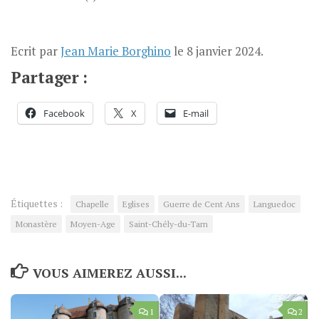
Ecrit par
Jean Marie Borghino
le
8 janvier 2024
.
Partager :
Facebook
X
E-mail
Étiquettes :
Chapelle
Eglises
Guerre de Cent Ans
Languedoc
Monastère
Moyen-Age
Saint-Chély-du-Tarn
VOUS AIMEREZ AUSSI...
1
2