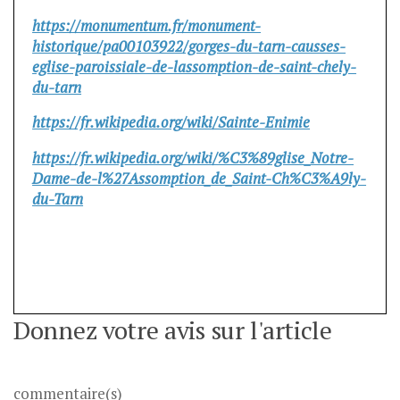
https://monumentum.fr/monument-
historique/pa00103922/gorges-du-tarn-causses-
eglise-paroissiale-de-lassomption-de-saint-chely-
du-tarn
https://fr.wikipedia.org/wiki/Sainte-Enimie
https://fr.wikipedia.org/wiki/%C3%89glise_Notre-
Dame-de-l%27Assomption_de_Saint-Ch%C3%A9ly-
du-Tarn
Donnez votre avis sur l'article
commentaire(s)