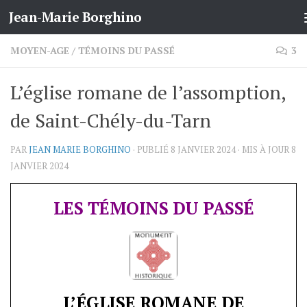
Jean-Marie Borghino
Skip to content
MOYEN-AGE
/
TÉMOINS DU PASSÉ
3
L’église romane de l’assomption,
de Saint-Chély-du-Tarn
PAR
JEAN MARIE BORGHINO
· PUBLIÉ
8 JANVIER 2024
· MIS À JOUR
8
JANVIER 2024
LES TÉMOINS DU PASSÉ
L’ÉGLISE ROMANE DE