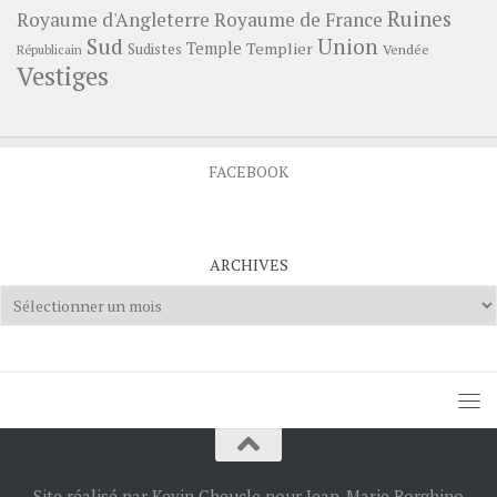
Ruines
Royaume d'Angleterre
Royaume de France
Sud
Union
Temple
Templier
Sudistes
Vendée
Républicain
Vestiges
FACEBOOK
ARCHIVES
Archives
Site réalisé par Kevin Cheucle pour Jean-Marie Borghino