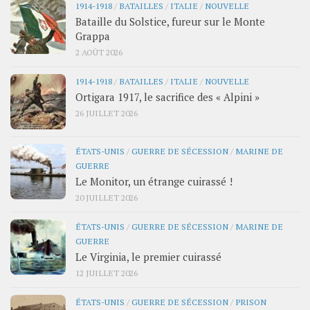
1914-1918
/
BATAILLES
/
ITALIE
/
NOUVELLE
Bataille du Solstice, fureur sur le Monte
Grappa
2 AOÛT 2026
1914-1918
/
BATAILLES
/
ITALIE
/
NOUVELLE
Ortigara 1917, le sacrifice des « Alpini »
26 JUILLET 2026
ÉTATS-UNIS
/
GUERRE DE SÉCESSION
/
MARINE DE
GUERRE
Le Monitor, un étrange cuirassé !
20 JUILLET 2026
ÉTATS-UNIS
/
GUERRE DE SÉCESSION
/
MARINE DE
GUERRE
Le Virginia, le premier cuirassé
12 JUILLET 2026
ÉTATS-UNIS
/
GUERRE DE SÉCESSION
/
PRISON