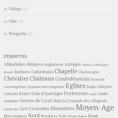
Village
(2)
Ville
(1)
Wisigoths
(1)
ÉTIQUETTES
Abbayes
Antique
Abbatiales
Angleterre
Armée Catholique
Chapelle
Barbares
Cathédrales
Charlemagne
Royale
Châteaux
Chevalier
Confédération
Dynastie
Eglises
Empire
carolingienne
Dynastie mérovingienne
Empire
Forteresse
romain
Etats-Unis d'Amérique
Gaule
Gaule
Guerre de Cent Ans
romaine
La Croisade des Albigeois
Moyen-Age
Monastère
Les Croisades
Languedoc
Nord
Rome
Mérovingiens
Nordistes
Ordre
Prieuré
Roman