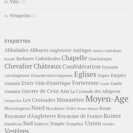
Ville
(1)
Wisigoths
(1)
ÉTIQUETTES
Abbayes
Antique
Abbatiales
Angleterre
Armée Catholique
Chapelle
Barbares
Cathédrales
Charlemagne
Royale
Châteaux
Chevalier
Confédération
Dynastie
Eglises
Empire
carolingienne
Dynastie mérovingienne
Empire
Forteresse
romain
Etats-Unis d'Amérique
Gaule
Gaule
Guerre de Cent Ans
romaine
La Croisade des Albigeois
Moyen-Age
Monastère
Les Croisades
Languedoc
Nord
Rome
Mérovingiens
Nordistes
Ordre
Prieuré
Roman
Ruines
Royaume d'Angleterre
Royaume de France
Sud
Union
Temple
Templier
Sudistes
Vendée
Républicain
Vestiges