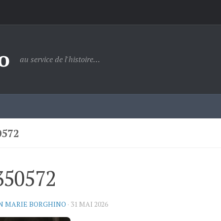
o
au service de l'histoire…
0572
350572
N MARIE BORGHINO
·
31 MAI 2026