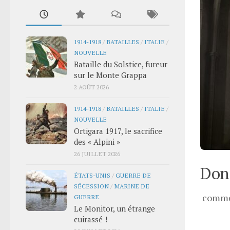
1914-1918
/
BATAILLES
/
ITALIE
/
NOUVELLE
Bataille du Solstice, fureur
sur le Monte Grappa
2 AOÛT 2026
1914-1918
/
BATAILLES
/
ITALIE
/
NOUVELLE
Ortigara 1917, le sacrifice
des « Alpini »
26 JUILLET 2026
Donn
ÉTATS-UNIS
/
GUERRE DE
SÉCESSION
/
MARINE DE
comme
GUERRE
Le Monitor, un étrange
cuirassé !