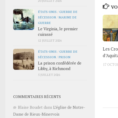
20 JUILLET 2026
VO
ÉTATS-UNIS
/
GUERRE DE
SÉCESSION
/
MARINE DE
GUERRE
Le Virginia, le premier
cuirassé
12 JUILLET 2026
Les Cro
ÉTATS-UNIS
/
GUERRE DE
d’Aquit
SÉCESSION
/
PRISON
La prison confédérée de
17 OCTO
Libby, à Richmond
5 JUILLET 2026
COMMENTAIRES RÉCENTS
Blaise Boudet
dans
L’église de Notre-
Dame de Rieux-Minervois