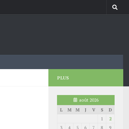
PLUS
août 2026
L
M
M
J
V
S
D
1
2
3
4
5
6
7
8
9