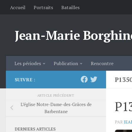
Accueil
Portraits
Batailles
Skip to content
Jean-Marie Borghin
Les périodes
Publication
Rencontre
P135
SUIVRE :
ARTICLE PRÉCÉDENT
P1
L’église Notre-Dame-des-Grâces de
Barbentane
PAR
JEA
DERNIERS ARTICLES