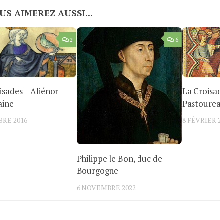
US AIMEREZ AUSSI...
2
6
isades – Aliénor
La Croisa
aine
Pastourea
BRE 2016
8 FÉVRIER 
Philippe le Bon, duc de
Bourgogne
6 NOVEMBRE 2022