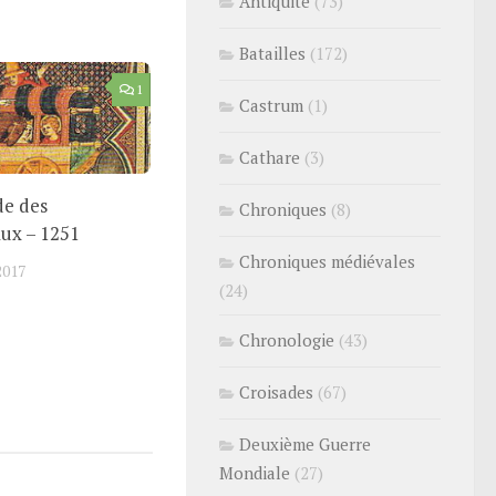
Antiquité
(73)
Batailles
(172)
1
Castrum
(1)
Cathare
(3)
de des
Chroniques
(8)
ux – 1251
Chroniques médiévales
2017
(24)
Chronologie
(43)
Croisades
(67)
Deuxième Guerre
Mondiale
(27)