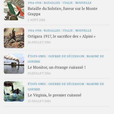
1914-1918
/
BATAILLES
/
ITALIE
/
NOUVELLE
Bataille du Solstice, fureur sur le Monte
Grappa
2 AOÛT 2026
1914-1918
/
BATAILLES
/
ITALIE
/
NOUVELLE
Ortigara 1917, le sacrifice des « Alpini »
26 JUILLET 2026
ÉTATS-UNIS
/
GUERRE DE SÉCESSION
/
MARINE DE
GUERRE
Le Monitor, un étrange cuirassé !
20 JUILLET 2026
ÉTATS-UNIS
/
GUERRE DE SÉCESSION
/
MARINE DE
GUERRE
Le Virginia, le premier cuirassé
12 JUILLET 2026