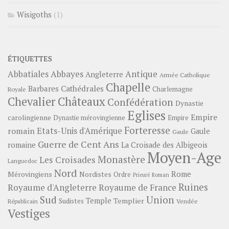
Wisigoths
(1)
ÉTIQUETTES
Abbayes
Antique
Abbatiales
Angleterre
Armée Catholique
Chapelle
Barbares
Cathédrales
Charlemagne
Royale
Châteaux
Chevalier
Confédération
Dynastie
Eglises
Empire
carolingienne
Dynastie mérovingienne
Empire
Forteresse
romain
Etats-Unis d'Amérique
Gaule
Gaule
Guerre de Cent Ans
romaine
La Croisade des Albigeois
Moyen-Age
Monastère
Les Croisades
Languedoc
Nord
Rome
Mérovingiens
Nordistes
Ordre
Prieuré
Roman
Ruines
Royaume d'Angleterre
Royaume de France
Sud
Union
Temple
Templier
Sudistes
Vendée
Républicain
Vestiges