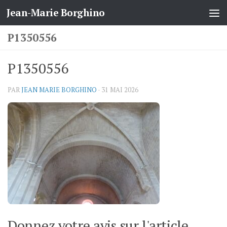
Jean-Marie Borghino
Skip to content
P1350556
P1350556
PAR
JEAN MARIE BORGHINO
·
31 MAI 2026
Donnez votre avis sur l'article