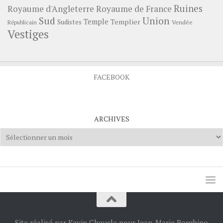
Ruines
Royaume d'Angleterre
Royaume de France
Sud
Union
Temple
Templier
Sudistes
Vendée
Républicain
Vestiges
FACEBOOK
ARCHIVES
Archives
Site réalisé par Kevin Cheucle pour Jean-Marie Borghino