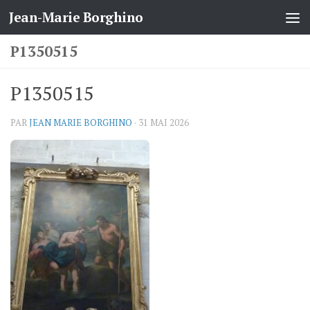
Jean-Marie Borghino
Skip to content
P1350515
P1350515
PAR
JEAN MARIE BORGHINO
·
31 MAI 2026