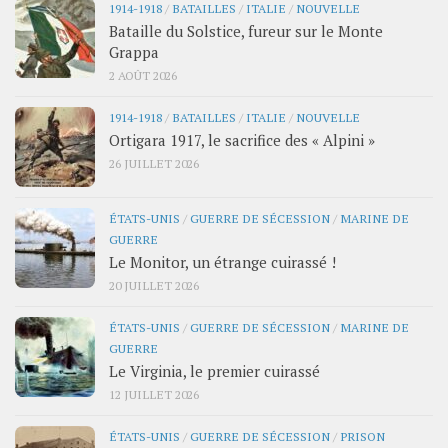
1914-1918
/
BATAILLES
/
ITALIE
/
NOUVELLE
Bataille du Solstice, fureur sur le Monte
Grappa
2 AOÛT 2026
1914-1918
/
BATAILLES
/
ITALIE
/
NOUVELLE
Ortigara 1917, le sacrifice des « Alpini »
26 JUILLET 2026
ÉTATS-UNIS
/
GUERRE DE SÉCESSION
/
MARINE DE
GUERRE
Le Monitor, un étrange cuirassé !
20 JUILLET 2026
ÉTATS-UNIS
/
GUERRE DE SÉCESSION
/
MARINE DE
GUERRE
Le Virginia, le premier cuirassé
12 JUILLET 2026
ÉTATS-UNIS
/
GUERRE DE SÉCESSION
/
PRISON