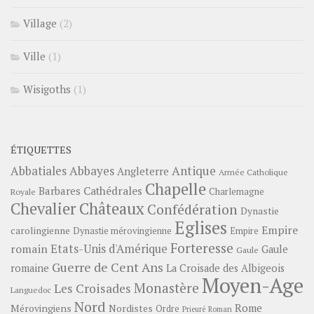
Village
(2)
Ville
(1)
Wisigoths
(1)
ÉTIQUETTES
Abbayes
Antique
Abbatiales
Angleterre
Armée Catholique
Chapelle
Barbares
Cathédrales
Charlemagne
Royale
Châteaux
Chevalier
Confédération
Dynastie
Eglises
Empire
carolingienne
Dynastie mérovingienne
Empire
Forteresse
romain
Etats-Unis d'Amérique
Gaule
Gaule
Guerre de Cent Ans
romaine
La Croisade des Albigeois
Moyen-Age
Monastère
Les Croisades
Languedoc
Nord
Rome
Mérovingiens
Nordistes
Ordre
Prieuré
Roman