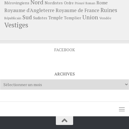
Nord
Rome
Mérovingiens
Nordistes
Ordre
Prieuré
Roman
Ruines
Royaume d'Angleterre
Royaume de France
Sud
Union
Temple
Templier
Sudistes
Vendée
Républicain
Vestiges
FACEBOOK
ARCHIVES
Archives