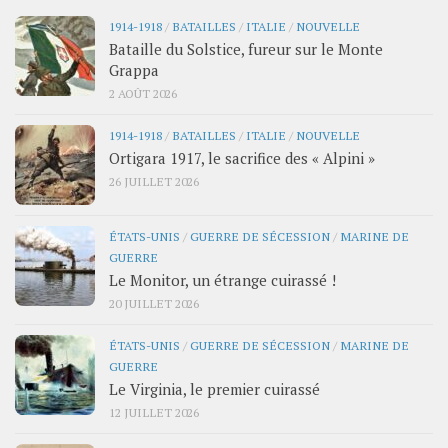
1914-1918
/
BATAILLES
/
ITALIE
/
NOUVELLE
Bataille du Solstice, fureur sur le Monte
Grappa
2 AOÛT 2026
1914-1918
/
BATAILLES
/
ITALIE
/
NOUVELLE
Ortigara 1917, le sacrifice des « Alpini »
26 JUILLET 2026
ÉTATS-UNIS
/
GUERRE DE SÉCESSION
/
MARINE DE
GUERRE
Le Monitor, un étrange cuirassé !
20 JUILLET 2026
ÉTATS-UNIS
/
GUERRE DE SÉCESSION
/
MARINE DE
GUERRE
Le Virginia, le premier cuirassé
12 JUILLET 2026