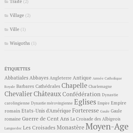
Traité
(2)
Village
(2)
Ville
(1)
Wisigoths
(1)
ÉTIQUETTES
Abbayes
Antique
Abbatiales
Angleterre
Armée Catholique
Chapelle
Barbares
Cathédrales
Charlemagne
Royale
Châteaux
Chevalier
Confédération
Dynastie
Eglises
Empire
carolingienne
Dynastie mérovingienne
Empire
Forteresse
romain
Etats-Unis d'Amérique
Gaule
Gaule
Guerre de Cent Ans
romaine
La Croisade des Albigeois
Moyen-Age
Monastère
Les Croisades
Languedoc