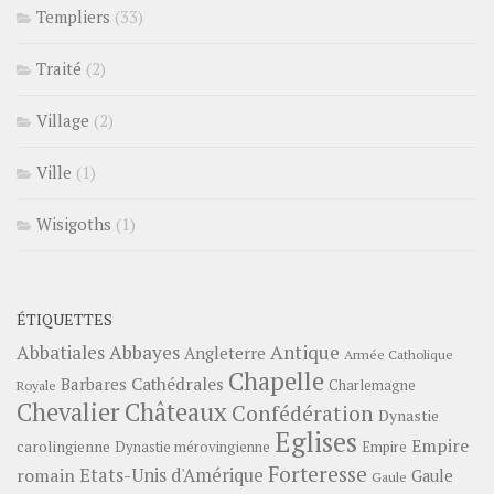
Templiers
(33)
Traité
(2)
Village
(2)
Ville
(1)
Wisigoths
(1)
ÉTIQUETTES
Abbayes
Antique
Abbatiales
Angleterre
Armée Catholique
Chapelle
Barbares
Cathédrales
Charlemagne
Royale
Châteaux
Chevalier
Confédération
Dynastie
Eglises
Empire
carolingienne
Dynastie mérovingienne
Empire
Forteresse
romain
Etats-Unis d'Amérique
Gaule
Gaule