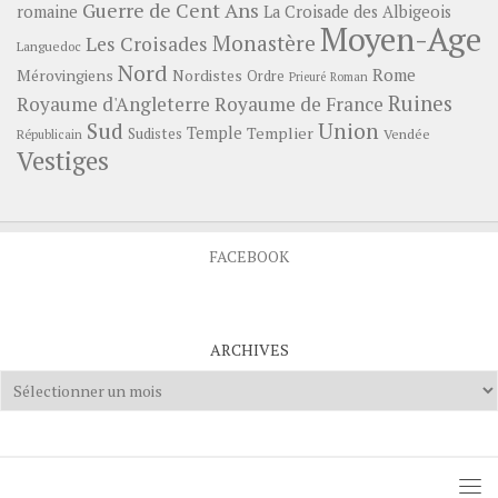
Guerre de Cent Ans
romaine
La Croisade des Albigeois
Moyen-Age
Monastère
Les Croisades
Languedoc
Nord
Rome
Mérovingiens
Nordistes
Ordre
Prieuré
Roman
Ruines
Royaume d'Angleterre
Royaume de France
Sud
Union
Temple
Templier
Sudistes
Vendée
Républicain
Vestiges
FACEBOOK
ARCHIVES
Archives