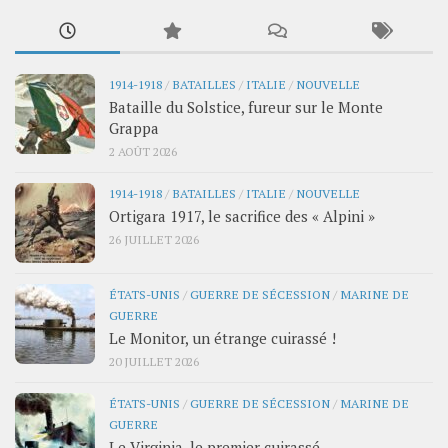
1914-1918
/
BATAILLES
/
ITALIE
/
NOUVELLE
Bataille du Solstice, fureur sur le Monte
Grappa
2 AOÛT 2026
1914-1918
/
BATAILLES
/
ITALIE
/
NOUVELLE
Ortigara 1917, le sacrifice des « Alpini »
26 JUILLET 2026
ÉTATS-UNIS
/
GUERRE DE SÉCESSION
/
MARINE DE
GUERRE
Le Monitor, un étrange cuirassé !
20 JUILLET 2026
ÉTATS-UNIS
/
GUERRE DE SÉCESSION
/
MARINE DE
GUERRE
Le Virginia, le premier cuirassé