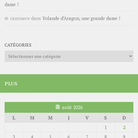
dame !
cazenave
dans
Yolande d’Aragon, une grande dame !
CATÉGORIES
Catégories
PLUS
août 2026
L
M
M
J
V
S
D
1
2
3
4
5
6
7
8
9