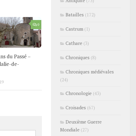
Antiquité
(73)
Batailles
(172)
0
Castrum
(1)
Cathare
(3)
ns du Passé –
Chroniques
(8)
lalie-de-
Chroniques médiévales
(24)
19
Chronologie
(43)
Croisades
(67)
Deuxième Guerre
Mondiale
(27)