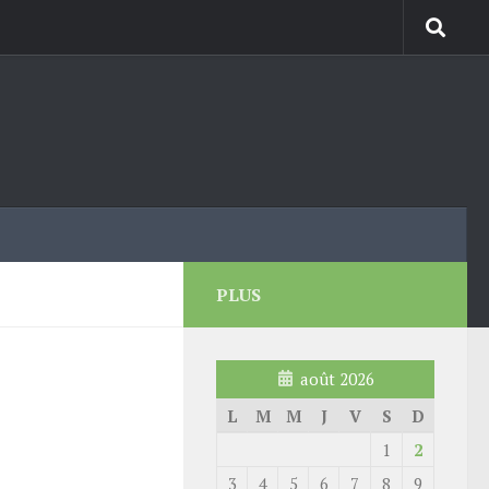
PLUS
août 2026
L
M
M
J
V
S
D
1
2
3
4
5
6
7
8
9