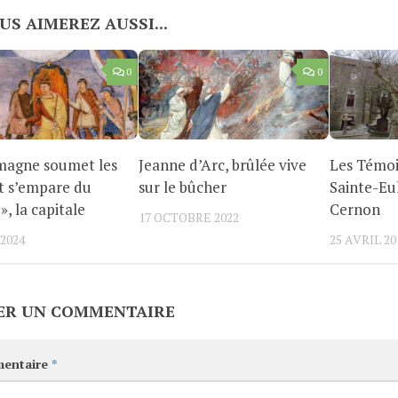
US AIMEREZ AUSSI...
0
0
magne soumet les
Jeanne d’Arc, brûlée vive
Les Témoi
t s’empare du
sur le bûcher
Sainte-Eu
», la capitale
Cernon
17 OCTOBRE 2022
2024
25 AVRIL 20
ER UN COMMENTAIRE
entaire
*