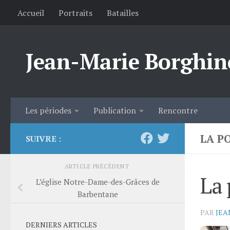
Accueil
Portraits
Batailles
Skip to content
Jean-Marie Borghin
Les périodes
Publication
Rencontre
LA P
SUIVRE :
ARTICLE PRÉCÉDENT
La 
L’église Notre-Dame-des-Grâces de
Barbentane
PAR
JEA
DERNIERS ARTICLES