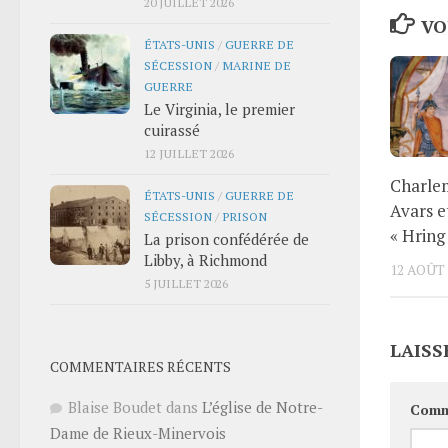
20 JUILLET 2026
VO
ÉTATS-UNIS
/
GUERRE DE
SÉCESSION
/
MARINE DE
GUERRE
Le Virginia, le premier
cuirassé
12 JUILLET 2026
Charle
ÉTATS-UNIS
/
GUERRE DE
Avars e
SÉCESSION
/
PRISON
« Hring 
La prison confédérée de
Libby, à Richmond
12 AOÛT 
5 JUILLET 2026
LAISS
COMMENTAIRES RÉCENTS
Blaise Boudet
dans
L’église de Notre-
Comm
Dame de Rieux-Minervois