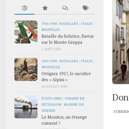
1914-1918
/
BATAILLES
/
ITALIE
/
NOUVELLE
Bataille du Solstice, fureur
sur le Monte Grappa
2 AOÛT 2026
1914-1918
/
BATAILLES
/
ITALIE
/
NOUVELLE
Ortigara 1917, le sacrifice
des « Alpini »
26 JUILLET 2026
Donn
ÉTATS-UNIS
/
GUERRE DE
SÉCESSION
/
MARINE DE
comme
GUERRE
Le Monitor, un étrange
cuirassé !