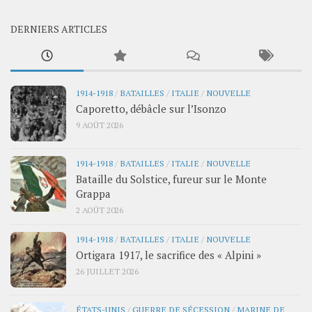
DERNIERS ARTICLES
1914-1918
/
BATAILLES
/
ITALIE
/
NOUVELLE
Caporetto, débâcle sur l’Isonzo
9 AOÛT 2026
1914-1918
/
BATAILLES
/
ITALIE
/
NOUVELLE
Bataille du Solstice, fureur sur le Monte
Grappa
2 AOÛT 2026
1914-1918
/
BATAILLES
/
ITALIE
/
NOUVELLE
Ortigara 1917, le sacrifice des « Alpini »
26 JUILLET 2026
ÉTATS-UNIS
/
GUERRE DE SÉCESSION
/
MARINE DE