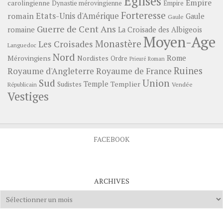
Eglises
Empire
carolingienne
Dynastie mérovingienne
Empire
Forteresse
romain
Etats-Unis d'Amérique
Gaule
Gaule
Guerre de Cent Ans
romaine
La Croisade des Albigeois
Moyen-Age
Monastère
Les Croisades
Languedoc
Nord
Rome
Mérovingiens
Nordistes
Ordre
Prieuré
Roman
Ruines
Royaume d'Angleterre
Royaume de France
Sud
Union
Temple
Templier
Sudistes
Vendée
Républicain
Vestiges
FACEBOOK
ARCHIVES
Archives