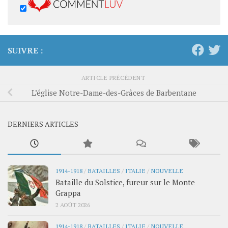
SUIVRE :
ARTICLE PRÉCÉDENT
L’église Notre-Dame-des-Grâces de Barbentane
DERNIERS ARTICLES
1914-1918
/
BATAILLES
/
ITALIE
/
NOUVELLE
Bataille du Solstice, fureur sur le Monte
Grappa
2 AOÛT 2026
1914-1918
/
BATAILLES
/
ITALIE
/
NOUVELLE