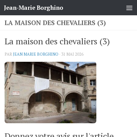
Jean-Marie Borghino
Skip to content
LA MAISON DES CHEVALIERS (3)
La maison des chevaliers (3)
PAR
JEAN MARIE BORGHINO
·
31 MAI 2026
Donnez votre avis sur l'article