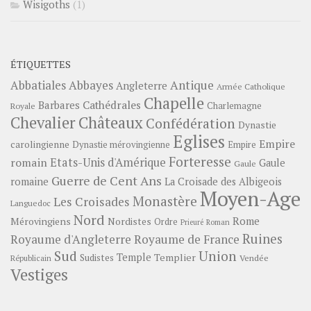
Wisigoths
(1)
ÉTIQUETTES
Abbayes
Antique
Abbatiales
Angleterre
Armée Catholique
Chapelle
Barbares
Cathédrales
Charlemagne
Royale
Châteaux
Chevalier
Confédération
Dynastie
Eglises
Empire
carolingienne
Dynastie mérovingienne
Empire
Forteresse
romain
Etats-Unis d'Amérique
Gaule
Gaule
Guerre de Cent Ans
romaine
La Croisade des Albigeois
Moyen-Age
Monastère
Les Croisades
Languedoc
Nord
Rome
Mérovingiens
Nordistes
Ordre
Prieuré
Roman
Ruines
Royaume d'Angleterre
Royaume de France
Sud
Union
Temple
Templier
Sudistes
Vendée
Républicain
Vestiges