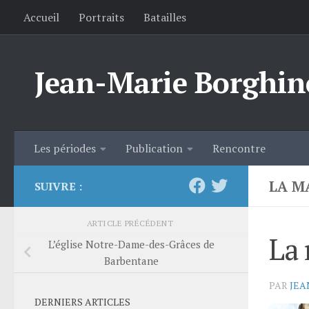
Accueil
Portraits
Batailles
Skip to content
Jean-Marie Borghin
Les périodes
Publication
Rencontre
LA M
SUIVRE :
ARTICLE PRÉCÉDENT
La 
L’église Notre-Dame-des-Grâces de
Barbentane
PAR
JEA
DERNIERS ARTICLES