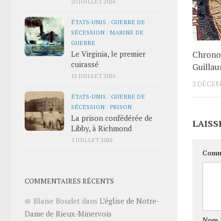
20 JUILLET 2026
ÉTATS-UNIS
/
GUERRE DE
SÉCESSION
/
MARINE DE
GUERRE
Le Virginia, le premier
Chronol
cuirassé
Guilla
12 JUILLET 2026
2 DÉCEM
ÉTATS-UNIS
/
GUERRE DE
SÉCESSION
/
PRISON
La prison confédérée de
LAISS
Libby, à Richmond
5 JUILLET 2026
Comm
COMMENTAIRES RÉCENTS
Blaise Boudet
dans
L’église de Notre-
Dame de Rieux-Minervois
Nom