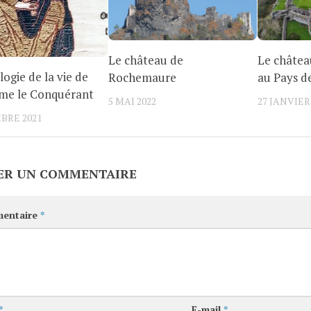
Le château de
Le châtea
ogie de la vie de
Rochemaure
au Pays d
ume le Conquérant
5 MAI 2022
27 JANVIER
BRE 2021
ER UN COMMENTAIRE
entaire
*
*
E-mail
*