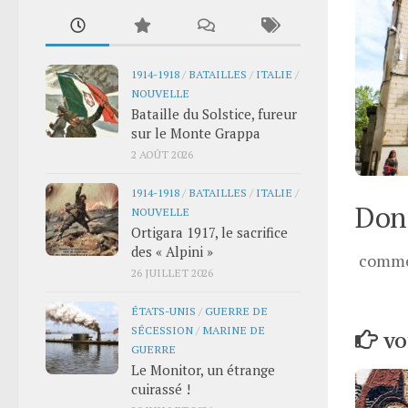
1914-1918
/
BATAILLES
/
ITALIE
/
NOUVELLE
Bataille du Solstice, fureur
sur le Monte Grappa
2 AOÛT 2026
1914-1918
/
BATAILLES
/
ITALIE
/
Donn
NOUVELLE
Ortigara 1917, le sacrifice
des « Alpini »
comme
26 JUILLET 2026
ÉTATS-UNIS
/
GUERRE DE
SÉCESSION
/
MARINE DE
VO
GUERRE
Le Monitor, un étrange
cuirassé !