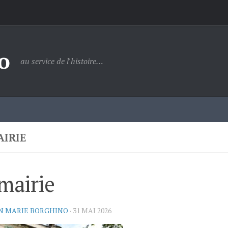
o
au service de l'histoire…
AIRIE
mairie
N MARIE BORGHINO
·
31 MAI 2026