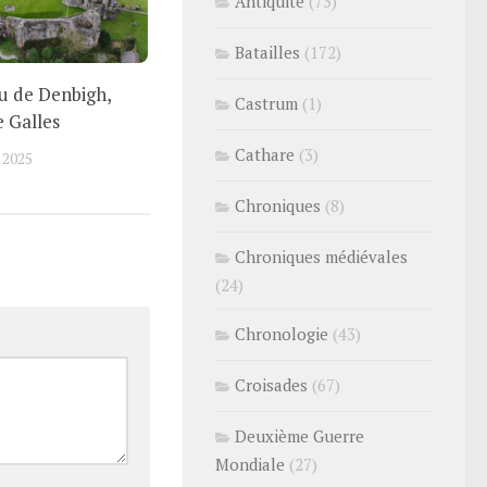
Antiquité
(73)
Batailles
(172)
u de Denbigh,
Castrum
(1)
e Galles
Cathare
(3)
 2025
Chroniques
(8)
Chroniques médiévales
(24)
Chronologie
(43)
Croisades
(67)
Deuxième Guerre
Mondiale
(27)