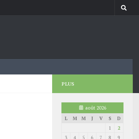
PLUS
août 2026
L
M
M
J
V
S
D
1
2
3
4
5
6
7
8
9