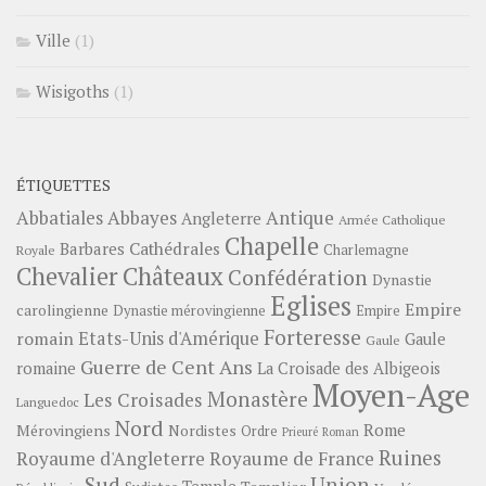
Ville
(1)
Wisigoths
(1)
ÉTIQUETTES
Abbayes
Antique
Abbatiales
Angleterre
Armée Catholique
Chapelle
Barbares
Cathédrales
Charlemagne
Royale
Châteaux
Chevalier
Confédération
Dynastie
Eglises
Empire
carolingienne
Dynastie mérovingienne
Empire
Forteresse
romain
Etats-Unis d'Amérique
Gaule
Gaule
Guerre de Cent Ans
romaine
La Croisade des Albigeois
Moyen-Age
Monastère
Les Croisades
Languedoc
Nord
Rome
Mérovingiens
Nordistes
Ordre
Prieuré
Roman
Ruines
Royaume d'Angleterre
Royaume de France
Sud
Union