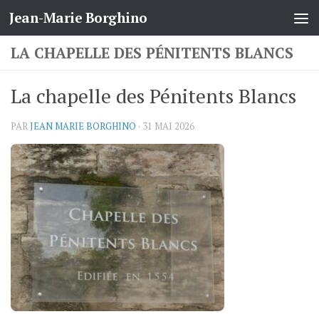
Jean-Marie Borghino
Skip to content
LA CHAPELLE DES PÉNITENTS BLANCS
La chapelle des Pénitents Blancs
PAR
JEAN MARIE BORGHINO
·
31 MAI 2026