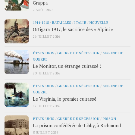
Grappa
2 AOÛT 2026
1914-1918
/
BATAILLES
/
ITALIE
/
NOUVELLE
Ortigara 1917, le sacrifice des « Alpini »
26 JUILLET 2026
ÉTATS-UNIS
/
GUERRE DE SÉCESSION
/
MARINE DE
GUERRE
Le Monitor, un étrange cuirassé !
20 JUILLET 2026
ÉTATS-UNIS
/
GUERRE DE SÉCESSION
/
MARINE DE
GUERRE
Le Virginia, le premier cuirassé
12 JUILLET 2026
ÉTATS-UNIS
/
GUERRE DE SÉCESSION
/
PRISON
La prison confédérée de Libby, à Richmond
5 JUILLET 2026