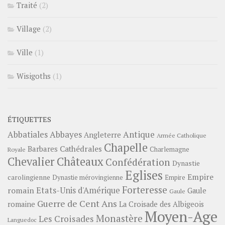
Traité
(2)
Village
(2)
Ville
(1)
Wisigoths
(1)
ÉTIQUETTES
Abbayes
Antique
Abbatiales
Angleterre
Armée Catholique
Chapelle
Barbares
Cathédrales
Charlemagne
Royale
Châteaux
Chevalier
Confédération
Dynastie
Eglises
Empire
carolingienne
Dynastie mérovingienne
Empire
Forteresse
romain
Etats-Unis d'Amérique
Gaule
Gaule
Guerre de Cent Ans
romaine
La Croisade des Albigeois
Moyen-Age
Monastère
Les Croisades
Languedoc