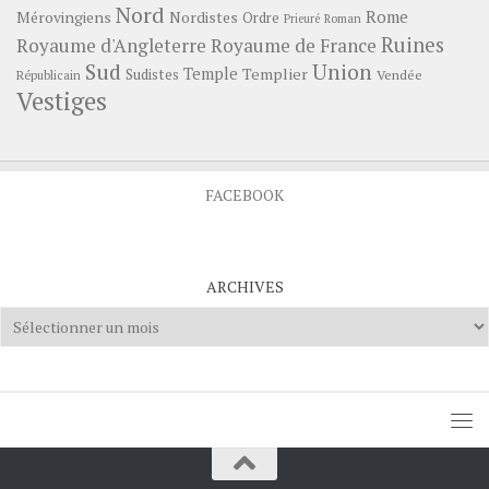
Nord
Rome
Mérovingiens
Nordistes
Ordre
Prieuré
Roman
Ruines
Royaume d'Angleterre
Royaume de France
Sud
Union
Temple
Templier
Sudistes
Vendée
Républicain
Vestiges
FACEBOOK
ARCHIVES
Archives