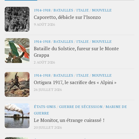
1914-1918
/
BATAILLES
/
ITALIE
/
NOUVELLE
Caporetto, débâcle sur l’Isonzo
9 AOÛT 2026
1914-1918
/
BATAILLES
/
ITALIE
/
NOUVELLE
Bataille du Solstice, fureur sur le Monte
Grappa
2 AOÛT 2026
1914-1918
/
BATAILLES
/
ITALIE
/
NOUVELLE
Ortigara 1917, le sacrifice des « Alpini »
26 JUILLET 2026
ÉTATS-UNIS
/
GUERRE DE SÉCESSION
/
MARINE DE
GUERRE
Le Monitor, un étrange cuirassé !
20 JUILLET 2026