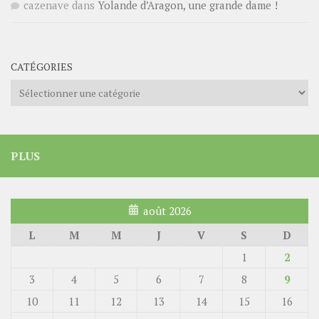
cazenave
dans
Yolande d’Aragon, une grande dame !
CATÉGORIES
Catégories
PLUS
août 2026
L
M
M
J
V
S
D
1
2
3
4
5
6
7
8
9
10
11
12
13
14
15
16