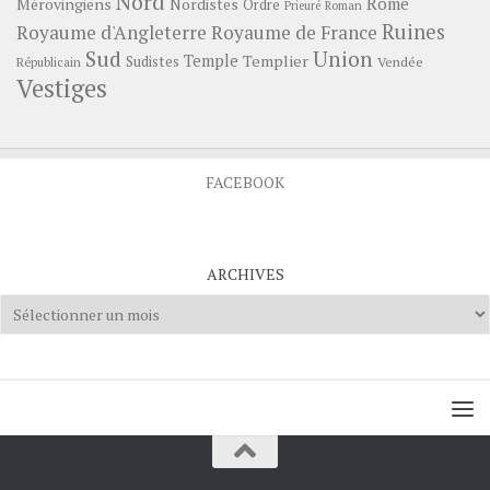
Nord
Rome
Mérovingiens
Nordistes
Ordre
Prieuré
Roman
Ruines
Royaume d'Angleterre
Royaume de France
Sud
Union
Temple
Templier
Sudistes
Vendée
Républicain
Vestiges
FACEBOOK
ARCHIVES
Archives