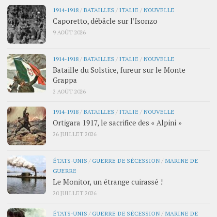
1914-1918
/
BATAILLES
/
ITALIE
/
NOUVELLE
Caporetto, débâcle sur l’Isonzo
9 AOÛT 2026
1914-1918
/
BATAILLES
/
ITALIE
/
NOUVELLE
Bataille du Solstice, fureur sur le Monte
Grappa
2 AOÛT 2026
1914-1918
/
BATAILLES
/
ITALIE
/
NOUVELLE
Ortigara 1917, le sacrifice des « Alpini »
26 JUILLET 2026
ÉTATS-UNIS
/
GUERRE DE SÉCESSION
/
MARINE DE
GUERRE
Le Monitor, un étrange cuirassé !
20 JUILLET 2026
ÉTATS-UNIS
/
GUERRE DE SÉCESSION
/
MARINE DE