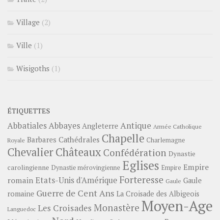
Village
(2)
Ville
(1)
Wisigoths
(1)
ÉTIQUETTES
Abbayes
Antique
Abbatiales
Angleterre
Armée Catholique
Chapelle
Barbares
Cathédrales
Charlemagne
Royale
Châteaux
Chevalier
Confédération
Dynastie
Eglises
Empire
carolingienne
Dynastie mérovingienne
Empire
Forteresse
romain
Etats-Unis d'Amérique
Gaule
Gaule
Guerre de Cent Ans
romaine
La Croisade des Albigeois
Moyen-Age
Monastère
Les Croisades
Languedoc