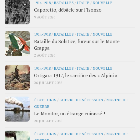
1914-1918
/
BATAILLES
/
ITALIE
/
NOUVELLE
Caporetto, débâcle sur l’Isonzo
9 AOÛT 2026
1914-1918
/
BATAILLES
/
ITALIE
/
NOUVELLE
Bataille du Solstice, fureur sur le Monte
Grappa
2 AOÛT 2026
1914-1918
/
BATAILLES
/
ITALIE
/
NOUVELLE
Ortigara 1917, le sacrifice des « Alpini »
26 JUILLET 2026
ÉTATS-UNIS
/
GUERRE DE SÉCESSION
/
MARINE DE
GUERRE
Le Monitor, un étrange cuirassé !
20 JUILLET 2026
ÉTATS-UNIS
/
GUERRE DE SÉCESSION
/
MARINE DE