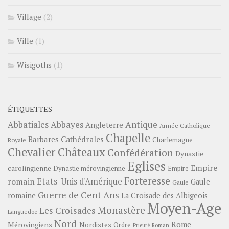
Village
(2)
Ville
(1)
Wisigoths
(1)
ÉTIQUETTES
Abbayes
Antique
Abbatiales
Angleterre
Armée Catholique
Chapelle
Barbares
Cathédrales
Charlemagne
Royale
Châteaux
Chevalier
Confédération
Dynastie
Eglises
Empire
carolingienne
Dynastie mérovingienne
Empire
Forteresse
romain
Etats-Unis d'Amérique
Gaule
Gaule
Guerre de Cent Ans
romaine
La Croisade des Albigeois
Moyen-Age
Monastère
Les Croisades
Languedoc
Nord
Rome
Mérovingiens
Nordistes
Ordre
Prieuré
Roman