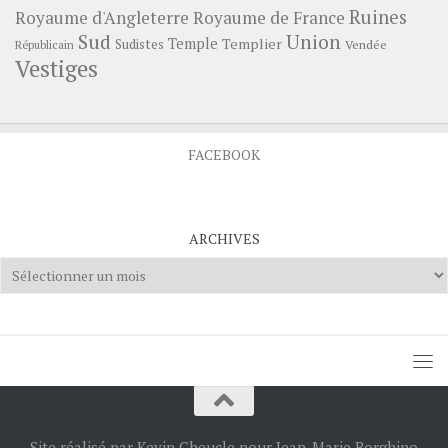
Ruines
Royaume d'Angleterre
Royaume de France
Sud
Union
Temple
Templier
Sudistes
Vendée
Républicain
Vestiges
FACEBOOK
ARCHIVES
Archives
Site réalisé par Kevin Cheucle pour Jean-Marie Borghino