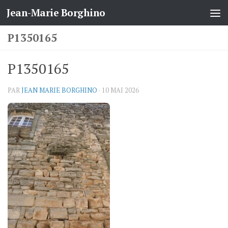
Jean-Marie Borghino
Skip to content
P1350165
P1350165
PAR
JEAN MARIE BORGHINO
·
10 MAI 2026